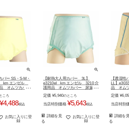
バー SS・S-M・
【耐熱大人用カバー 3L】
【透湿性パ
10z km エンゼル
e3210el km エンゼル 3210 介
LL】e3
用品 オムツカバ
護用品 オムツカバー 尿漏れ
品 オム
ンツ
パンツ
ツ
定価
¥
5,940
定価
¥
6,0
ところ
のところ
¥
4,488
¥
5,643
当店特別価格
当店特別
税込
税込
詳細を見
詳細を
お気に入りに登
お気に入りに登
録
録
る
る