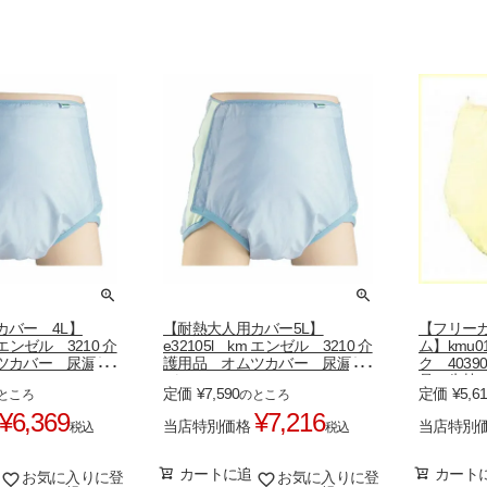
カバー 4L】
【耐熱大人用カバー5L】
【フリー
m エンゼル 3210 介
e32105l km エンゼル 3210 介
ム】kmu
ツカバー 尿漏れ
護用品 オムツカバー 尿漏れ
ク 403
パンツ
品 失禁
定価
¥
7,590
定価
¥
5,6
ところ
のところ
漏れパン
¥
6,369
¥
7,216
当店特別価格
当店特別
税込
税込
カートに追
カート
お気に入りに登
お気に入りに登