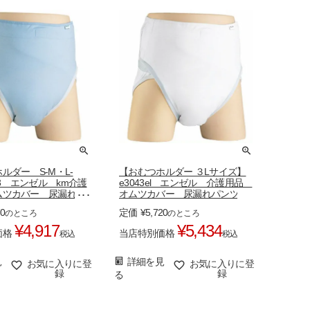
ルダー S-M・L-
【おむつホルダー ３Lサイズ】
43 エンゼル km介護
e3043el エンゼル 介護用品
ムツカバー 尿漏れパ
オムツカバー 尿漏れパンツ
70
定価
¥
5,720
のところ
のところ
¥
4,917
¥
5,434
価格
当店特別価格
税込
税込
見
詳細を見
お気に入りに登
お気に入りに登
録
録
る