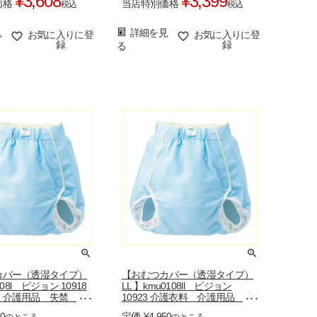
¥
3,608
¥
3,399
価格
当店特別価格
税込
税込
見
詳細を見
お気に入りに登
お気に入りに登
録
録
る
カバー（透湿タイプ）
【おむつカバー（透湿タイプ）
108l ピジョン 10918
LL 】kmu0108ll ピジョン
 介護用品 失禁 尿
10923 介護衣料 介護用品 失
むつ 尿漏れパンツ
禁 尿漏れ おむつ 尿漏れパ
10
定価
¥
4,950
のところ
のところ