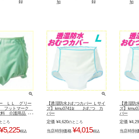
録
録
加
加
ー ＬＬ グリー
【透湿防水おむつカバー Ｌサイ
【透湿防
0ll フットマーク
ズ】kmu0741lz おむつ カ
ズ】kmu
介護衣料 介護用品
バー
バー
 おむつ 尿漏れ
定価
¥
4,620
定価
¥
4,2
ところ
のところ
¥
5,225
¥
4,015
当店特別価格
当店特別
税込
税込