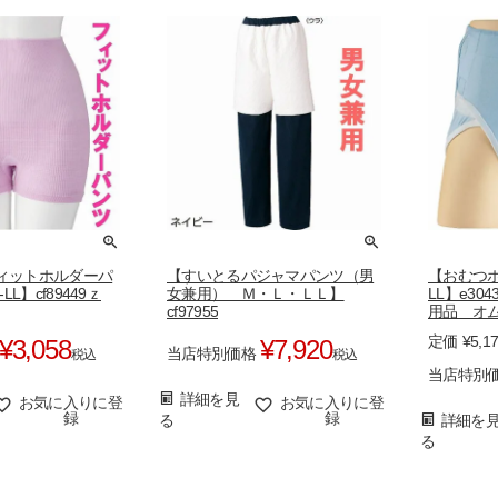
ィットホルダーパ
【すいとるパジャマパンツ（男
【おむつホ
LL】cf89449ｚ
女兼用） Ｍ・Ｌ・ＬＬ】
LL】e30
cf97955
用品 オ
ンツ 3043
定価
¥
5,1
¥
3,058
¥
7,920
当店特別価格
税込
税込
当店特別
詳細を見
お気に入りに登
お気に入りに登
録
録
る
詳細を
る