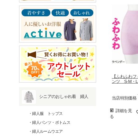
【ふわふわフ
ンツ S-M・L-
シニアのおしゃれ着 婦人
当店特別価格
詳細を見
婦人服 トップス
る
婦人パンツ・ボトムス
婦人ルームウエア