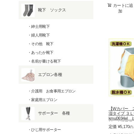
カートに追
靴下 ソックス
加
紳士用靴下
婦人用靴下
その他 靴下
あったか靴下
名前が書ける靴下
エプロン各種
介護用 お食事用エプロン
家庭用エプロン
【Wカバー 
サポーター 各種
湿タイプ ３
kmu0694e
料 介護用
定価
¥
5,170
の
おむつ
ひじ用サポーター