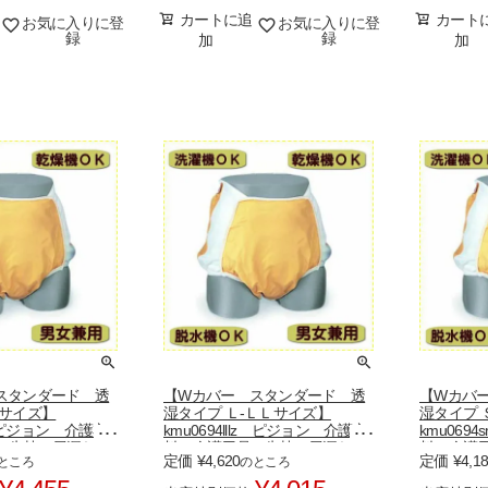
カートに追
カート
お気に入りに登
お気に入りに登
録
録
加
加
スタンダード 透
【Wカバー スタンダード 透
【Wカバ
Ｌサイズ】
湿タイプ Ｌ-ＬＬサイズ】
湿タイプ 
l ピジョン 介護衣
kmu0694lllz ピジョン 介護衣
kmu06
品 失禁 尿漏れ
料 介護用品 失禁 尿漏れ
料 介護
定価
¥
4,620
定価
¥
4,1
ところ
のところ
おむつ
おむつ