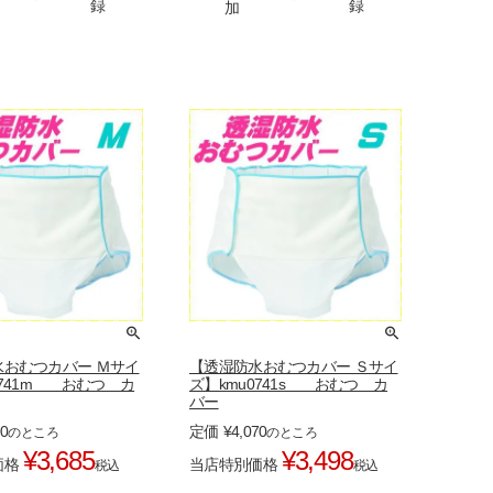
録
録
加
水おむつカバー Ｍサイ
【透湿防水おむつカバー Ｓサイ
0741m おむつ カ
ズ】kmu0741s おむつ カ
バー
90
定価
¥
4,070
のところ
のところ
¥
3,685
¥
3,498
価格
当店特別価格
税込
税込