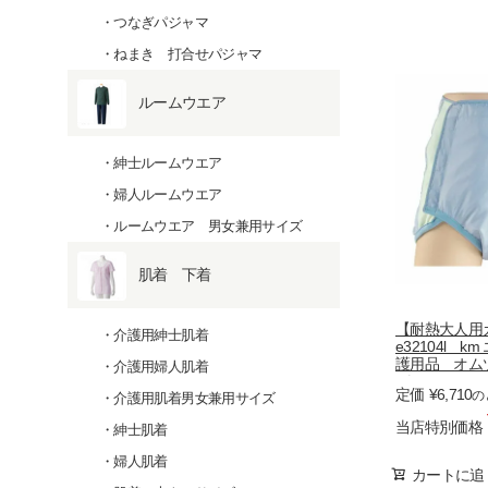
つなぎパジャマ
ねまき 打合せパジャマ
ルームウエア
紳士ルームウエア
婦人ルームウエア
ルームウエア 男女兼用サイズ
肌着 下着
【耐熱大人用
介護用紳士肌着
e32104l k
護用品 オム
介護用婦人肌着
パンツ
定価
¥
6,710
の
介護用肌着男女兼用サイズ
当店特別価格
紳士肌着
婦人肌着
カートに追