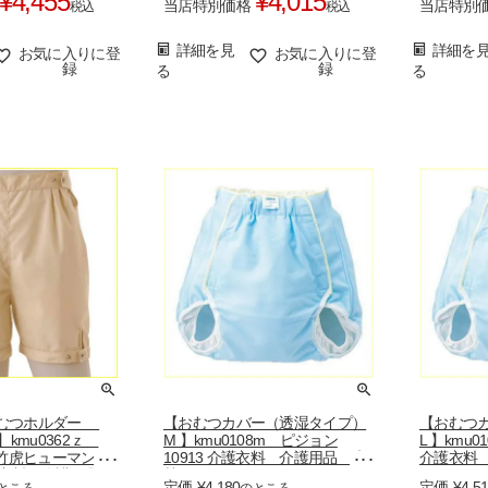
¥
4,455
¥
4,015
当店特別価格
当店特別
税込
税込
詳細を見
詳細を
お気に入りに登
お気に入りに登
録
録
る
る
おむつホルダー
【おむつカバー（透湿タイプ）
【おむつ
】kmu0362ｚ
M 】kmu0108m ピジョン
L 】kmu0
we 竹虎ヒューマンケ
10913 介護衣料 介護用品 失
介護衣料
 介護衣料 介護用品
禁 尿漏れ おむつ 尿漏れパ
漏れ お
定価
¥
4,180
定価
¥
4,5
ところ
のところ