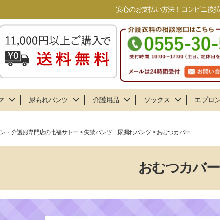
安心のお支払い方法！コンビニ後払い
マ
尿もれパンツ
介護用品
ソックス
エプロ
ョン・介護服専門店の七福サトー
失禁パンツ 尿漏れパンツ
おむつカバー
おむつカバー