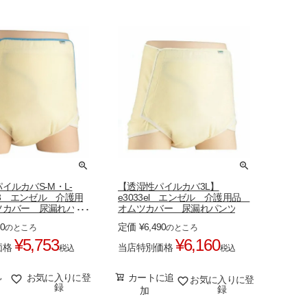
イルカバS-M・L-
【透湿性パイルカバ3L】
033 エンゼル 介護用
e3033el エンゼル 介護用品
ツカバー 尿漏れパン
オムツカバー 尿漏れパンツ
50
定価
¥
6,490
のところ
のところ
¥
5,753
¥
6,160
価格
当店特別価格
税込
税込
見
お気に入りに登
カートに追
お気に入りに登
録
録
加