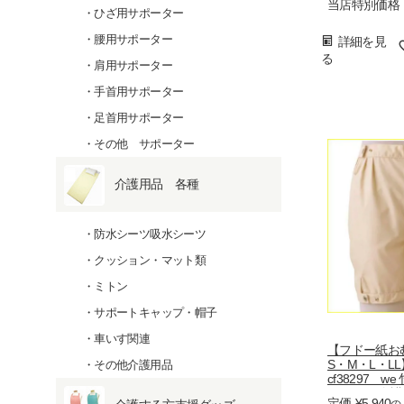
当店特別価格
ひざ用サポーター
腰用サポーター
詳細を見
る
肩用サポーター
手首用サポーター
足首用サポーター
その他 サポーター
介護用品 各種
防水シーツ吸水シーツ
クッション・マット類
ミトン
サポートキャップ・帽子
車いす関連
【フドー紙
S・M・L・LL
その他介護用品
cf38297 
ア 10551
定価
¥
5,940
の