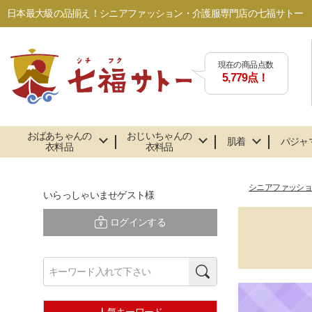
日本最大級の品揃え！シニアファッション・介護服専門店の七福サトー
現在の商品点数
5,779点！
おばあちゃんの
おじいちゃんの
肌着
パジャ
衣料品
衣料品
シニアファッシ
いらっしゃいませゲスト様
ログインする
検索