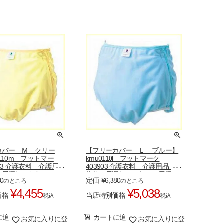
カバー Ｍ クリー
【フリーカバー Ｌ ブルー】
0110m フットマー
kmu0110l フットマーク
903 介護衣料 介護用
403903 介護衣料 介護用品
 尿漏れ おむつ 尿
失禁 尿漏れ おむつ 尿漏れ
10
定価
¥
6,380
のところ
のところ
ツ
パンツ
¥
4,455
¥
5,038
価格
当店特別価格
税込
税込
に追
カートに追
お気に入りに登
お気に入りに登