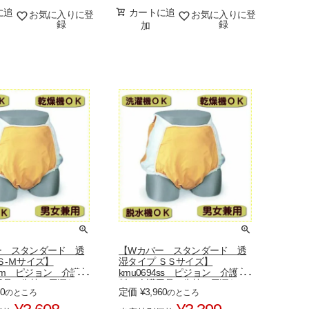
に追
カートに追
お気に入りに登
お気に入りに登
録
録
加
ー スタンダード 透
【Wカバー スタンダード 透
Ｓ-Ｍサイズ】
湿タイプ ＳＳサイズ】
94sm ピジョン 介護衣
kmu0694ss ピジョン 介護衣
用品 失禁 尿漏れ
料 介護用品 失禁 尿漏れ
80
定価
¥
3,960
のところ
のところ
おむつ