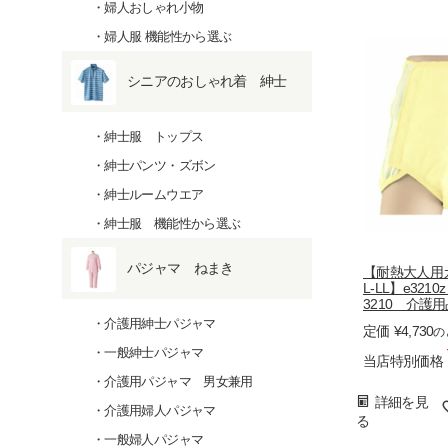
婦人おしゃれ小物
婦人服 機能性から選ぶ
シニアのおしゃれ着 紳士
紳士服 トップス
紳士パンツ・ズボン
紳士ルームウエア
紳士服 機能性から選ぶ
パジャマ ねまき
【耐熱大人用カ
L-LL】e32
3210 介護
ー 尿漏れパ
介護用紳士パジャマ
定価
¥
4,730
の
一般紳士パジャマ
当店特別価格
介護用パジャマ 男女兼用
詳細を見
介護用婦人パジャマ
る
一般婦人パジャマ