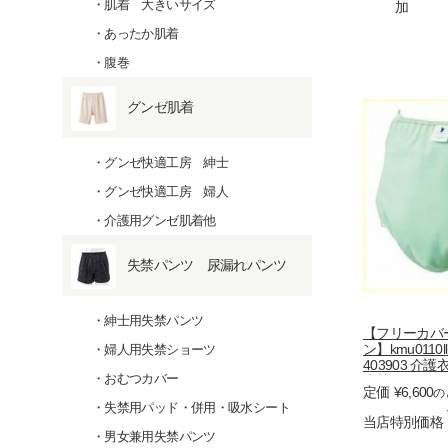
肌着 大きいサイズ
加
あったか肌着
腹巻
グンゼ肌着
グンゼ快適工房 紳士
グンゼ快適工房 婦人
介護用グンゼ肌着他
失禁パンツ 尿漏れパンツ
紳士用失禁パンツ
【フリーカバ
ン】kmu011
婦人用失禁ショーツ
403903 
おむつカバー
失禁 尿漏れ
定価
¥
6,600
の
パンツ
失禁用パッド・併用・吸水シート
当店特別価格
男女兼用失禁パンツ