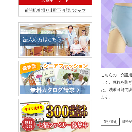
人気キーワード
前開肌着
滑り止靴下
介護パジャマ
こちらの「介護
しく、蒸れを防
た、洗濯可能で
ます。
価格が
並び替え