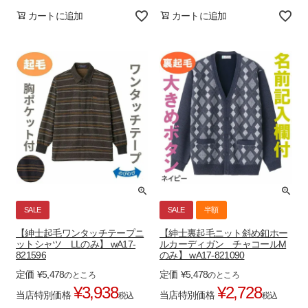
カートに追加
カートに追加
SALE
SALE
半額
【紳士起毛ワンタッチテープニ
【紳士裏起毛ニット斜め釦ホー
ットシャツ LLのみ】 wA17-
ルカーディガン チャコールM
821596
のみ】 wA17-821090
定価
¥
5,478
定価
¥
5,478
のところ
のところ
¥
3,938
¥
2,728
当店特別価格
当店特別価格
税込
税込