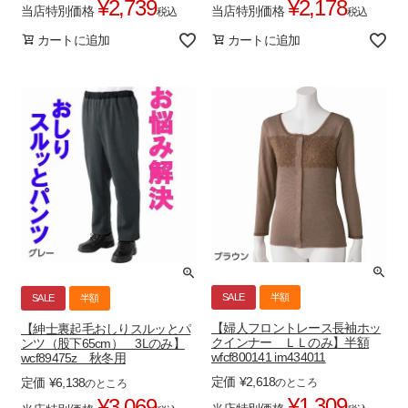
¥
2,739
¥
2,178
当店特別価格
当店特別価格
税込
税込
カートに追加
カートに追加
SALE
半額
SALE
半額
【婦人フロントレース長袖ホッ
【紳士裏起毛おしりスルッとパ
クインナー ＬＬのみ】半額
ンツ（股下65cm） 3Lのみ】
wfcf800141 im434011
wcf89475z 秋冬用
定価
¥
2,618
定価
¥
6,138
のところ
のところ
¥
1,309
¥
3,069