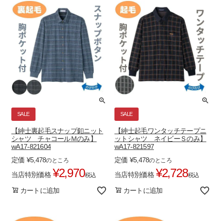
SALE
SALE
【紳士裏起毛スナップ釦ニット
【紳士起毛ワンタッチテープニ
シャツ チャコールＭのみ】
ットシャツ ネイビーＳのみ】
wA17-821604
wA17-821597
定価
¥
5,478
定価
¥
5,478
のところ
のところ
¥
2,970
¥
2,728
当店特別価格
当店特別価格
税込
税込
カートに追加
カートに追加