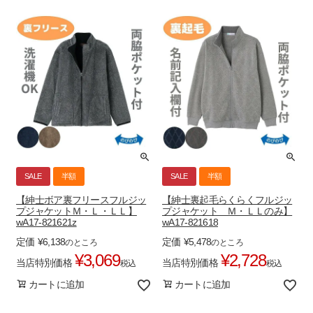
SALE
半額
SALE
半額
【紳士ボア裏フリースフルジッ
【紳士裏起毛らくらくフルジッ
プジャケットＭ・Ｌ・ＬＬ】
プジャケット Ｍ・ＬＬのみ】
wA17-821621z
wA17-821618
定価
¥
6,138
定価
¥
5,478
のところ
のところ
¥
3,069
¥
2,728
当店特別価格
当店特別価格
税込
税込
カートに追加
カートに追加