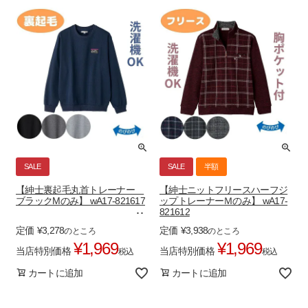
SALE
SALE
半額
【紳士裏起毛丸首トレーナー
【紳士ニットフリースハーフジ
ブラックMのみ】 wA17-821617
ップトレーナーＭのみ】 wA17-
821612
定価
¥
3,278
定価
¥
3,938
のところ
のところ
¥
1,969
¥
1,969
当店特別価格
当店特別価格
税込
税込
カートに追加
カートに追加