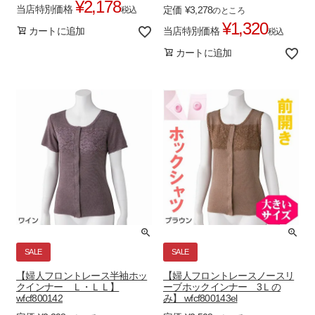
¥
2,178
当店特別価格
定価
¥
3,278
税込
のところ
¥
1,320
当店特別価格
カートに追加
税込
カートに追加
SALE
SALE
【婦人フロントレース半袖ホッ
【婦人フロントレースノースリ
クインナー Ｌ・ＬＬ】
ーブホックインナー 3Ｌの
wfcf800142
み】 wfcf800143el