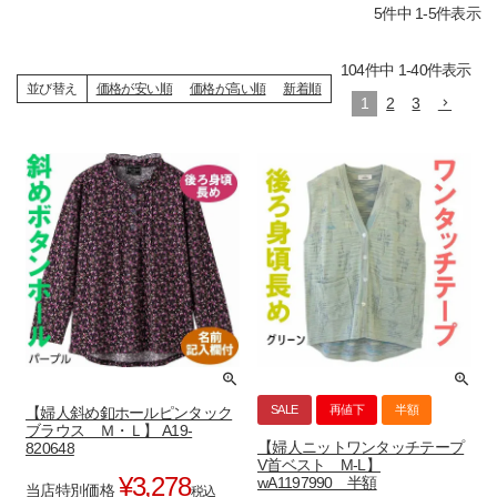
5
件中
1
-
5
件表示
104
件中
1
-
40
件表示
並び替え
価格が安い順
価格が高い順
新着順
1
2
3
SALE
再値下
半額
【婦人斜め釦ホールピンタック
ブラウス Ｍ・Ｌ】 A19-
【婦人ニットワンタッチテープ
820648
V首ベスト M-L】
¥
3,278
wA1197990 半額
当店特別価格
税込