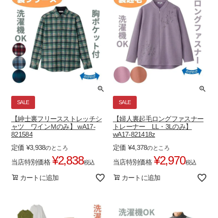
SALE
SALE
【紳士裏フリースストレッチシ
【婦人裏起毛ロングファスナー
ャツ ワインＭのみ】 wA17-
トレーナー LL・3Lのみ】
821584
wA17-821418z
定価
¥
3,938
定価
¥
4,378
のところ
のところ
¥
2,838
¥
2,970
当店特別価格
当店特別価格
税込
税込
カートに追加
カートに追加