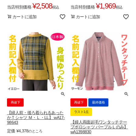
¥
2,508
¥
1,969
当店特別価格
当店特別価格
税込
税込
カートに追加
カートに追加
再値下
再値下
最終価格
ラスト1点
【婦人前・後ろ着られるあった
かＴシャツ Ｍ・Ｌ・LL】 wA17-
【婦人両面起毛ワンタッチテー
98643
プポロシャツ パープルＬのみ】
定価
¥
4,378
のところ
wA1398830