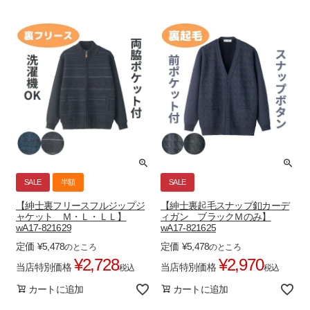
SALE
半額
SALE
【紳士裏フリースフルジップジ
【紳士裏起毛スナップ釦カーデ
ャケット Ｍ・Ｌ・ＬＬ】
ィガン ブラックＭのみ】
wA17-821629
wA17-821625
定価
¥
5,478
定価
¥
5,478
のところ
のところ
¥
2,728
¥
2,970
当店特別価格
当店特別価格
税込
税込
カートに追加
カートに追加