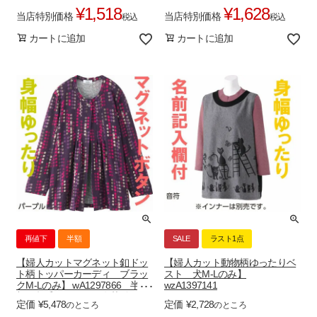
¥
1,518
¥
1,628
当店特別価格
当店特別価格
税込
税込
カートに追加
カートに追加
再値下
半額
SALE
ラスト1点
【婦人カットマグネット釦ドッ
【婦人カット動物柄ゆったりベ
ト柄トッパーカーディ ブラッ
スト 犬M-Lのみ】
クM-Lのみ】 wA1297866 半
wzA1397141
額！起毛のびのび 名札付き
定価
¥
5,478
定価
¥
2,728
のところ
のところ