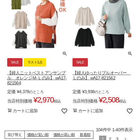
SALE
ラスト1点
SALE
【婦人ニットベストアンサンブ
【婦人ゆったりプルオーバー
ル オレンジＭ-Ｌのみ】 wA17-
Ｌのみ】 wA17-821562
821564
定価
¥
4,378
定価
¥
3,938
のところ
のところ
¥
2,970
¥
2,508
当店特別価格
当店特別価格
税込
税込
カートに追加
カートに追加
104
件中
1
-
40
件表示
並び替え
価格が安い順
価格が高い順
新着順
1
2
3