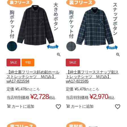
SALE
半額
SALE
【紳士裏フリース斜め釦ホール
【紳士裏フリーススナップ釦ス
ストレッチシャツ Ｍのみ】
トレッチシャツ Ｍのみ】
wA17-821594
wA17-821585
定価
¥
5,478
定価
¥
5,478
のところ
のところ
¥
2,728
¥
2,970
当店特別価格
当店特別価格
税込
税込
カートに追加
カートに追加