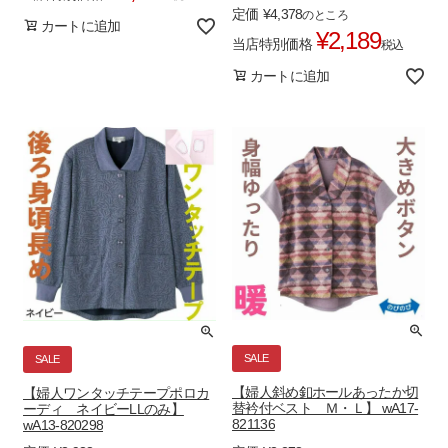
定価
¥
4,378
のところ
カートに追加
¥
2,189
当店特別価格
税込
カートに追加
SALE
SALE
【婦人斜め釦ホールあったか切
【婦人ワンタッチテープポロカ
替衿付ベスト Ｍ・Ｌ】 wA17-
ーディ ネイビーLLのみ】
821136
wA13-820298