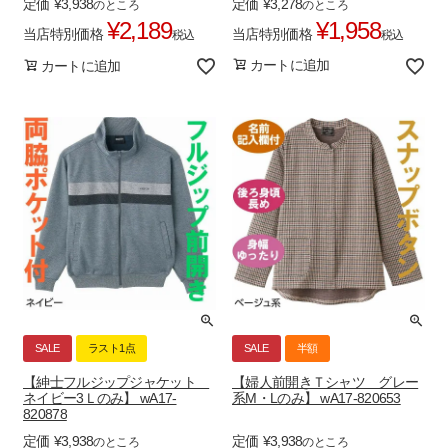
定価
¥
3,278
定価
¥
3,938
のところ
のところ
¥
1,958
¥
2,189
当店特別価格
当店特別価格
税込
税込
カートに追加
カートに追加
SALE
ラスト1点
SALE
半額
【紳士フルジップジャケット
【婦人前開きＴシャツ グレー
ネイビー3Ｌのみ】 wA17-
系M・Lのみ】 wA17-820653
820878
定価
¥
3,938
定価
¥
3,938
のところ
のところ