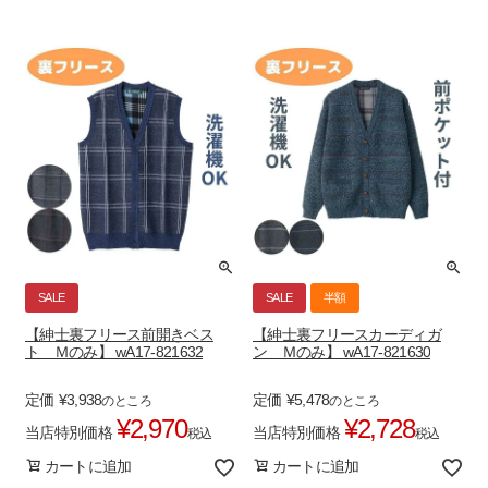
SALE
SALE
半額
【紳士裏フリース前開きベス
【紳士裏フリースカーディガ
ト Ｍのみ】 wA17-821632
ン Ｍのみ】 wA17-821630
定価
¥
3,938
定価
¥
5,478
のところ
のところ
¥
2,970
¥
2,728
当店特別価格
当店特別価格
税込
税込
カートに追加
カートに追加