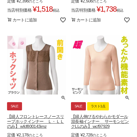
定価
¥
2,398
定価
¥
2,508
のところ
のところ
¥
1,518
¥
1,738
当店特別価格
当店特別価格
税込
税込
カートに追加
カートに追加
SALE
SALE
ラスト1点
【婦人フロントレースノースリ
【婦人伸びるやわらかモダール
ーブホックインナー Ｌ・ＬＬ
混長袖インナー サーモンピン
のみ】 wfcf800143imz
クLLのみ】 wcf97929
定価
¥
2,178
定価
¥
2,728
のところ
のところ