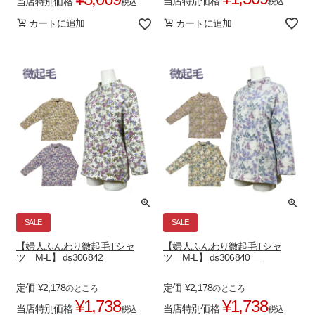
当店特別価格
当店特別価格
税込
税込
カートに追加
カートに追加
SALE
SALE
【婦人ふんわり微起毛Tシャ
【婦人ふんわり微起毛Tシャ
ツ M-L】 ds306842
ツ M-L】 ds306840
定価
¥
2,178
定価
¥
2,178
のところ
のところ
¥
1,738
¥
1,738
当店特別価格
当店特別価格
税込
税込