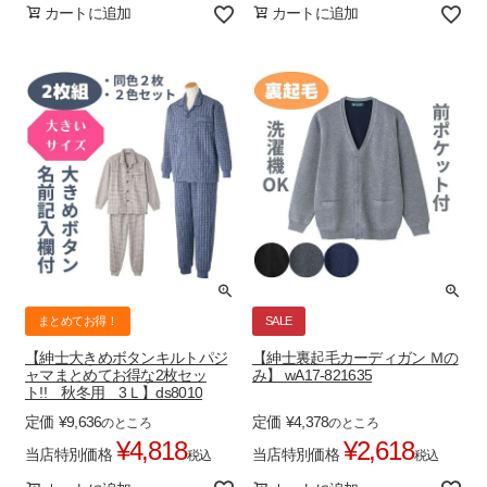
カートに追加
カートに追加
まとめてお得！
SALE
【紳士大きめボタンキルトパジ
【紳士裏起毛カーディガン Ｍの
ャマまとめてお得な2枚セッ
み】 wA17-821635
ト!! 秋冬用 3Ｌ】ds8010
定価
¥
9,636
定価
¥
4,378
のところ
のところ
¥
4,818
¥
2,618
当店特別価格
当店特別価格
税込
税込