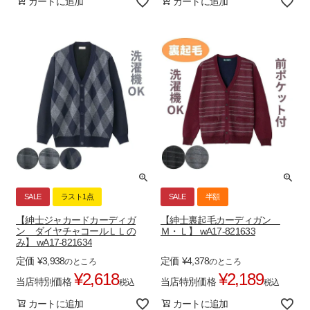
カートに追加
カートに追加
SALE
ラスト1点
SALE
半額
【紳士ジャカードカーディガ
【紳士裏起毛カーディガン
ン ダイヤチャコールＬＬの
Ｍ・Ｌ】 wA17-821633
み】 wA17-821634
定価
¥
3,938
定価
¥
4,378
のところ
のところ
¥
2,618
¥
2,189
当店特別価格
当店特別価格
税込
税込
カートに追加
カートに追加