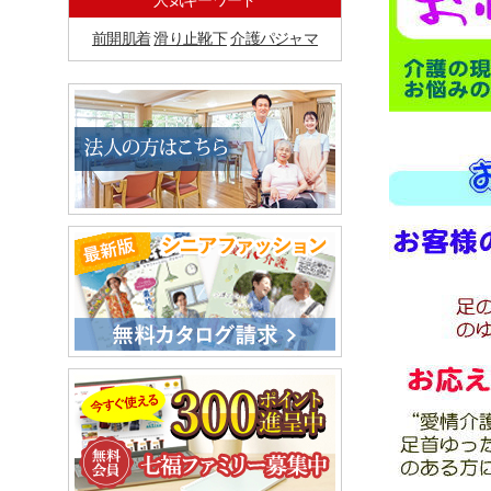
人気キーワード
前開肌着
滑り止靴下
介護パジャマ