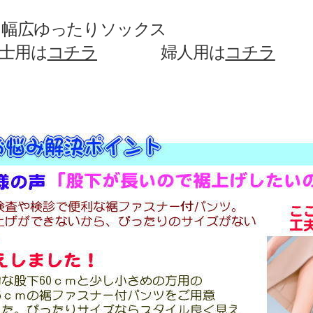
し幅広ゆったりソックス
用は
コチラ
婦人用は
コチラ