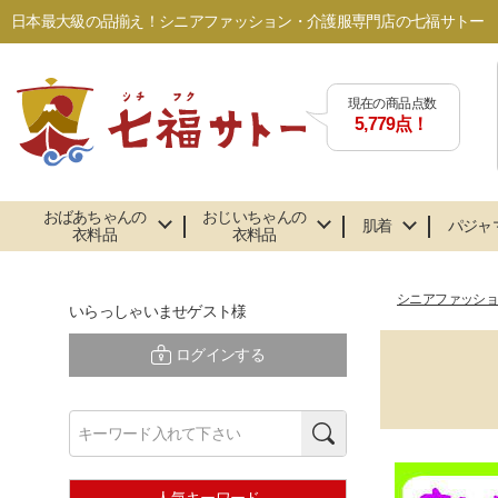
日本最大級の品揃え！シニアファッション・介護服専門店の七福サトー
現在の商品点数
5,779点！
おばあちゃんの
おじいちゃんの
肌着
パジャ
衣料品
衣料品
シニアファッシ
いらっしゃいませゲスト様
ログインする
検索