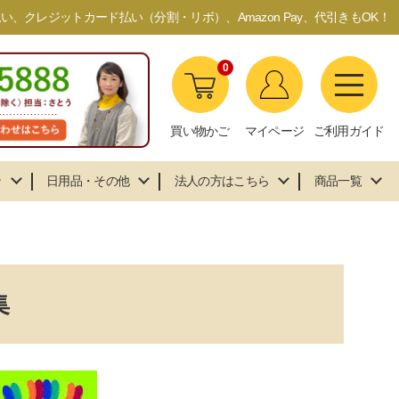
、クレジットカード払い（分割・リボ）、Amazon Pay、代引きもOK！
0
買い物かご
マイページ
ご利用ガイド
ン
日用品・その他
法人の方はこちら
商品一覧
集