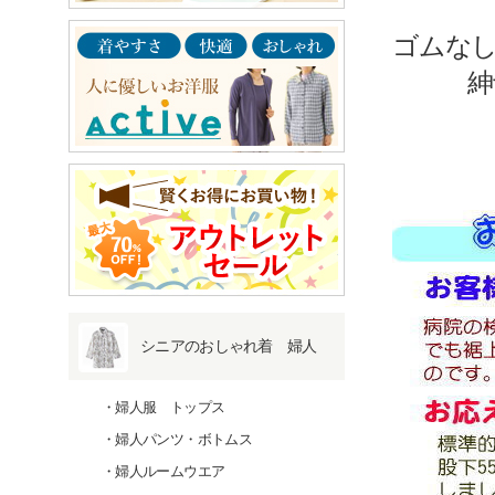
ゴムな
紳士
シニアのおしゃれ着 婦人
婦人服 トップス
婦人パンツ・ボトムス
婦人ルームウエア