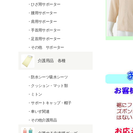
ひざ用サポーター
腰用サポーター
肩用サポーター
手首用サポーター
足首用サポーター
その他 サポーター
介護用品 各種
防水シーツ吸水シーツ
クッション・マット類
ミトン
サポートキャップ・帽子
車いす関連
その他介護用品