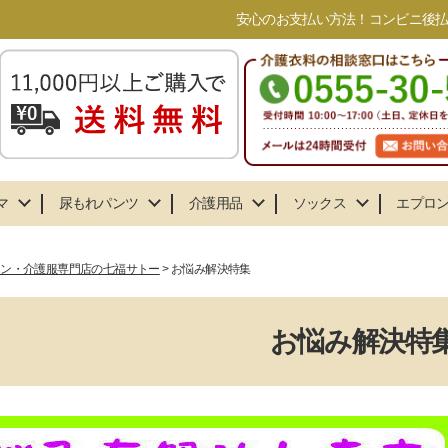
安心のお支払い方法！コンビニ後払い
マ
尿もれパンツ
介護用品
ソックス
エプロ
ョン・介護服専門店の七福サトー
お悩み解決特集
お悩み解決特