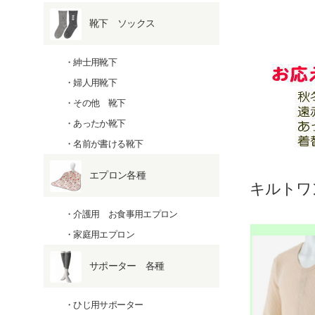
靴下 ソックス
紳士用靴下
婦人用靴下
その他 靴下
あったか靴下
名前が書ける靴下
エプロン各種
キルトワ
介護用 お食事用エプロン
家庭用エプロン
サポーター 各種
ひじ用サポーター