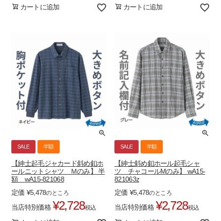
カートに追加
カートに追加
SALE
半額
SALE
半額
【紳士起毛ジャカード斜め釦ホ
【紳士斜め釦ホール起毛シャ
ールニットシャツ Ｍのみ】 半
ツ チャコールMのみ】 wA15-
額 wA15-821068
821063z
定価
¥
5,478
定価
¥
5,478
のところ
のところ
¥
2,728
¥
2,728
当店特別価格
当店特別価格
税込
税込