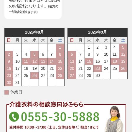
発送後、通常翌日～３日以内
のお届けとなります。
(遠方の
一部地域は除きます)
2026年8月
2026年9月
日
月
火
水
木
金
土
日
月
火
水
木
金
土
1
1
2
3
4
5
2
3
4
5
6
7
8
6
7
8
9
10
11
12
9
10
11
12
13
14
15
13
14
15
16
17
18
19
16
17
18
19
20
21
22
20
21
22
23
24
25
26
23
24
25
26
27
28
29
27
28
29
30
30
31
休業日