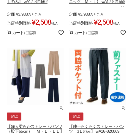
Ｌのみ】 wA17-821562
ニック Ｍ・Ｌ】 wA17-821559
定価
¥
3,938
定価
¥
3,938
のところ
のところ
¥
2,508
¥
2,508
当店特別価格
当店特別価格
税込
税込
カートに追加
カートに追加
SALE
SALE
【婦人柔らかストレートパンツ
【紳士らくらくストレートパン
（股下65cm） Ｍ・Ｌ・ＬＬ】
ツ 3Ｌのみ】 wA16-820869