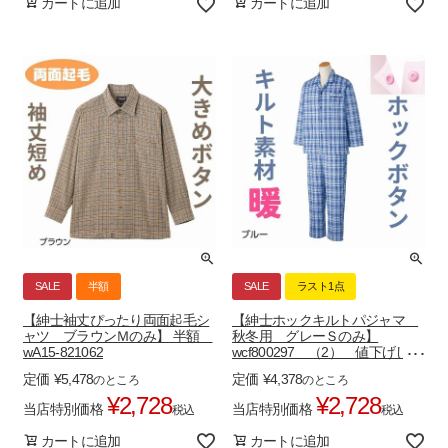
カートに追加
カートに追加
SALE
半額
SALE
ラスト1点
【紳士袖丈ぴったり両面起毛シ
【紳士ホックキルトパジャマ
ャツ ブラウンＭのみ】 半額
秋冬用 グレーＳのみ】
wA15-821062
wcf800297 （2） 値下げしま
した
定価
¥
5,478
定価
¥
4,378
のところ
のところ
¥
2,728
¥
2,728
当店特別価格
当店特別価格
税込
税込
カートに追加
カートに追加