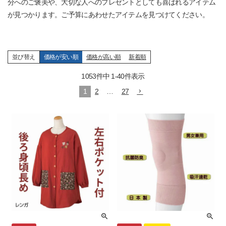
分へのご褒美や、大切な人へのプレゼントとしても喜ばれるアイテム
が見つかります。ご予算にあわせたアイテムを見つけてください。
並び替え
価格が安い順
価格が高い順
新着順
1053
件中
1
-
40
件表示
1
2
…
27