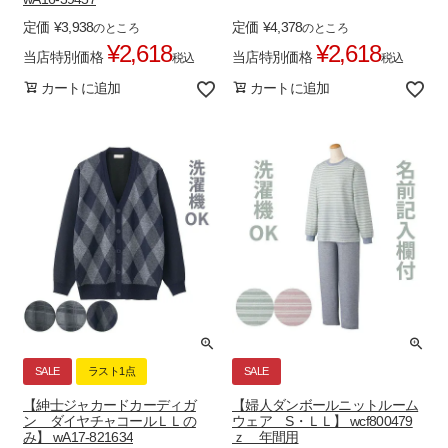
定価
¥
3,938
定価
¥
4,378
のところ
のところ
¥
2,618
¥
2,618
当店特別価格
当店特別価格
税込
税込
カートに追加
カートに追加
SALE
ラスト1点
SALE
【紳士ジャカードカーディガ
【婦人ダンボールニットルーム
ン ダイヤチャコールＬＬの
ウェア S・ＬＬ】 wcf800479
み】 wA17-821634
ｚ 年間用