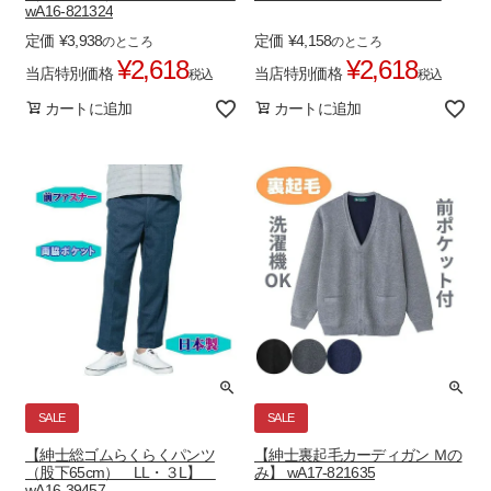
wA16-821324
定価
¥
3,938
定価
¥
4,158
のところ
のところ
¥
2,618
¥
2,618
当店特別価格
当店特別価格
税込
税込
カートに追加
カートに追加
SALE
SALE
【紳士総ゴムらくらくパンツ
【紳士裏起毛カーディガン Ｍの
（股下65cm） LL・３L】
み】 wA17-821635
wA16-39457