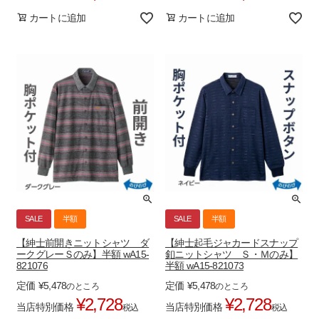
カートに追加
カートに追加
SALE
半額
SALE
半額
【紳士前開きニットシャツ ダ
【紳士起毛ジャカードスナップ
ークグレーＳのみ】半額 wA15-
釦ニットシャツ Ｓ・Ｍのみ】
821076
半額 wA15-821073
定価
¥
5,478
定価
¥
5,478
のところ
のところ
¥
2,728
¥
2,728
当店特別価格
当店特別価格
税込
税込