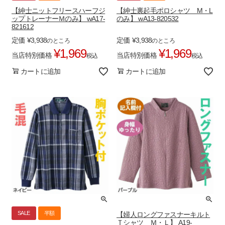
【紳士ニットフリースハーフジ
【紳士裏起毛ポロシャツ M・L
ップトレーナーＭのみ】 wA17-
のみ】 wA13-820532
821612
定価
¥
3,938
定価
¥
3,938
のところ
のところ
¥
1,969
¥
1,969
当店特別価格
当店特別価格
税込
税込
カートに追加
カートに追加
SALE
半額
【婦人ロングファスナーキルト
Ｔシャツ Ｍ・Ｌ】 A19-