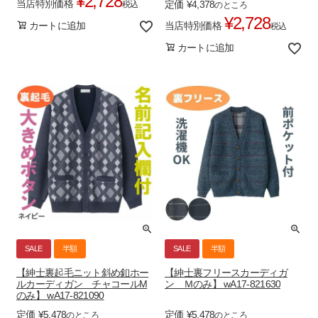
¥
2,728
当店特別価格
定価
¥
4,378
税込
のところ
¥
2,728
当店特別価格
カートに追加
税込
カートに追加
SALE
半額
SALE
半額
【紳士裏起毛ニット斜め釦ホー
【紳士裏フリースカーディガ
ルカーディガン チャコールM
ン Ｍのみ】 wA17-821630
のみ】 wA17-821090
定価
¥
5,478
定価
¥
5,478
のところ
のところ