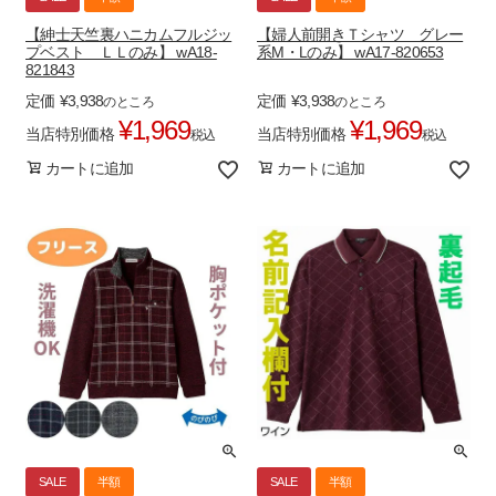
【紳士天竺裏ハニカムフルジッ
【婦人前開きＴシャツ グレー
プベスト ＬＬのみ】 wA18-
系M・Lのみ】 wA17-820653
821843
定価
¥
3,938
定価
¥
3,938
のところ
のところ
¥
1,969
¥
1,969
当店特別価格
当店特別価格
税込
税込
カートに追加
カートに追加
SALE
半額
SALE
半額