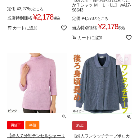
かＴシャツ Ｍ・Ｌ・LL】 wA17-
定価
¥
3,278
のところ
98643
¥
2,178
当店特別価格
定価
¥
4,378
税込
のところ
¥
2,178
当店特別価格
カートに追加
税込
カートに追加
再値下
半額
SALE
【婦人７分袖テンセルシャーリ
【婦人ワンタッチテープポロカ