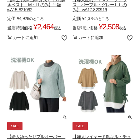
きベスト M・LLのみ】半額
ス パープル・グレーＬＬの
wA15-821092
み】 wA17-820919
定価
¥
4,928
定価
¥
4,378
のところ
のところ
¥
2,464
¥
2,508
当店特別価格
当店特別価格
税込
税込
カートに追加
カートに追加
SALE
SALE
【婦人ゆったりプルオーバー
【婦人レイヤード風キルトチュ