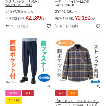
ングＴシャツ LLのみ】
ーディ ネイビーLLのみ】
wA0897337 半額
wA13-820298
定価
¥
4,378
定価
¥
3,938
のところ
のところ
¥
2,189
¥
2,189
当店特別価格
当店特別価格
税込
税込
カートに追加
カートに追加
おすすめ
SALE
SALE
半額
ラスト1点
【紳士裏フリースストレッチシ
ャツ チャコールＭ・Ｌのみ】