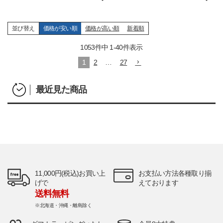
並び替え
価格が安い順
価格が高い順
新着順
1053
件中
1
-
40
件表示
1
2
…
27
最近見た商品
11,000円(税込)お買い上
お支払い方法各種取り揃
げで
えております
送料無料
※北海道・沖縄・離島除く