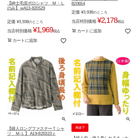
【紳士毛混ポロシャツ Ｍ・Ｌ
820654
のみ】 wA13-820529
定価
¥
3,938
のところ
¥
2,178
当店特別価格
定価
¥
3,938
税込
のところ
¥
1,969
当店特別価格
カートに追加
税込
カートに追加
再値下
【婦人ロングファスナーＴシャ
ツ Ｍ-Ｌ】 A19-820323ｚ
【婦人前・後ろ着られるあった