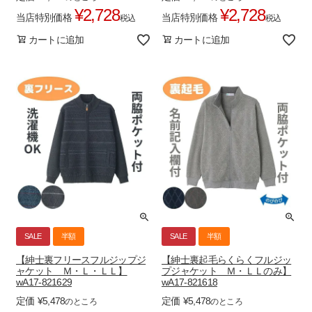
¥
2,728
¥
2,728
当店特別価格
当店特別価格
税込
税込
カートに追加
カートに追加
SALE
半額
SALE
半額
【紳士裏フリースフルジップジ
【紳士裏起毛らくらくフルジッ
ャケット Ｍ・Ｌ・ＬＬ】
プジャケット Ｍ・ＬＬのみ】
wA17-821629
wA17-821618
定価
¥
5,478
定価
¥
5,478
のところ
のところ