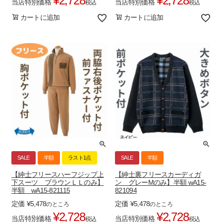
¥
2,728
¥
2,728
当店特別価格
当店特別価格
税込
税込
カートに追加
カートに追加
SALE
半額
ラスト1点
SALE
半額
【紳士フリースハーフジップ上
【紳士裏フリースカーディガ
下スーツ ブラウンＬＬのみ】
ン グレーMのみ】半額 wA15-
半額 wA15-821115
821094
定価
¥
5,478
定価
¥
5,478
のところ
のところ
¥
2,728
¥
2,728
当店特別価格
当店特別価格
税込
税込