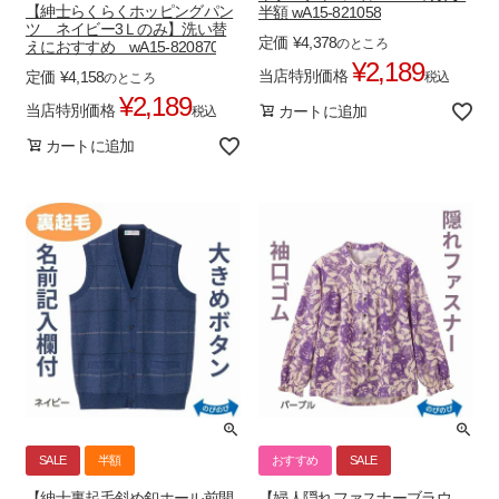
【紳士らくらくホッピングパン
半額 wA15-821058
ツ ネイビー3Ｌのみ】洗い替
定価
¥
4,378
のところ
えにおすすめ wA15-820870
¥
2,189
当店特別価格
定価
¥
4,158
税込
のところ
¥
2,189
当店特別価格
カートに追加
税込
カートに追加
SALE
半額
おすすめ
SALE
【紳士裏起毛斜め釦ホール前開
【婦人隠れファスナーブラウ