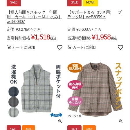
SALE
SALE
NEW‼
【婦人前開きスモック 年間
【サポートまる（ひざ用） ブ
用 カーキ・グレーＭ-Ｌのみ】
ラックM】wcf38359ｚ
wcf800307
定価
¥
3,278
定価
¥
3,608
のところ
のところ
¥
1,518
¥
1,958
当店特別価格
当店特別価格
税込
税込
カートに追加
カートに追加
SALE
半額
SALE
半額