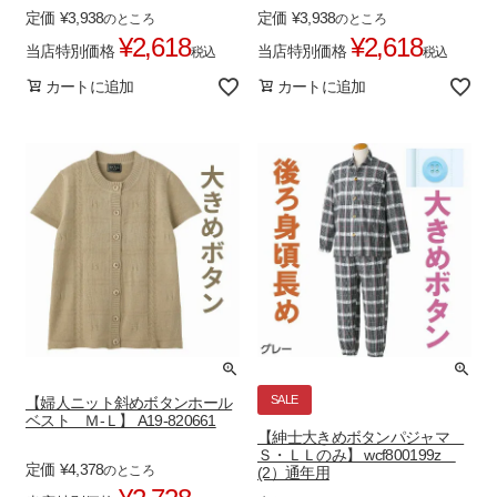
定価
¥
3,938
定価
¥
3,938
のところ
のところ
¥
2,618
¥
2,618
当店特別価格
当店特別価格
税込
税込
カートに追加
カートに追加
SALE
【婦人ニット斜めボタンホール
ベスト Ｍ-Ｌ】 A19-820661
【紳士大きめボタンパジャマ
Ｓ・ＬＬのみ】 wcf800199z
定価
¥
4,378
のところ
(2）通年用