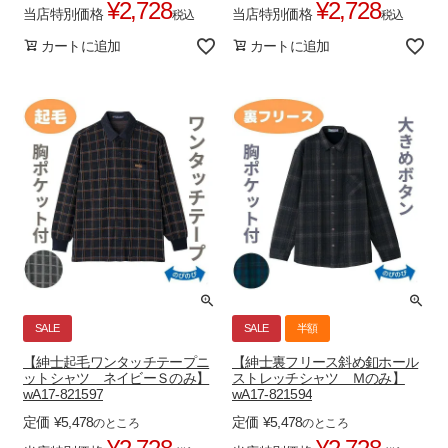
¥
2,728
¥
2,728
当店特別価格
当店特別価格
税込
税込
カートに追加
カートに追加
SALE
SALE
半額
【紳士起毛ワンタッチテープニ
【紳士裏フリース斜め釦ホール
ットシャツ ネイビーＳのみ】
ストレッチシャツ Ｍのみ】
wA17-821597
wA17-821594
定価
¥
5,478
定価
¥
5,478
のところ
のところ