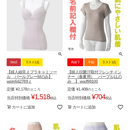
SALE
ラスト1点
再値下
半額
ラスト1点
【婦人細見えブラキャミソー
【婦人抗菌汗取付フレンチイン
ル パールグレーMのみ】
ナー（春夏用） パープルLLの
wzim562789ｚ
み 】 wscf98100
定価
¥
2,178
定価
¥
1,408
のところ
のところ
¥
1,518
¥
704
当店特別価格
当店特別価格
税込
税込
カートに追加
カートに追加