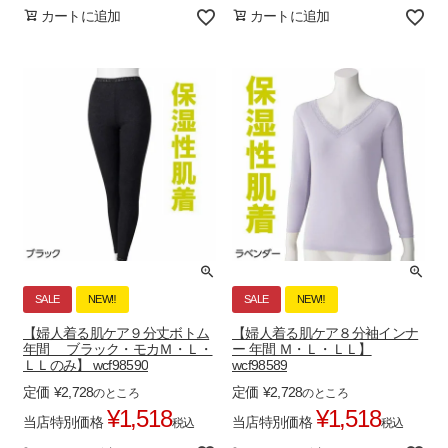
カートに追加
カートに追加
SALE
NEW‼
SALE
NEW‼
【婦人着る肌ケア９分丈ボトム
【婦人着る肌ケア８分袖インナ
年間 ブラック・モカＭ・Ｌ・
ー 年間 Ｍ・Ｌ・ＬＬ】
ＬＬのみ】 wcf98590
wcf98589
定価
¥
2,728
定価
¥
2,728
のところ
のところ
¥
1,518
¥
1,518
当店特別価格
当店特別価格
税込
税込