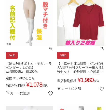
SALE
SALE
【婦人5分丈ボトム モカL・ラ
【「幸せを運ぶ肌着」グンゼ婦
ベンダーＬＬのみ】
人V型７分袖スリーマー箱入り2
wcf800055z 綿100％
枚セット 心身健康・心願成就
のご祈祷 M・L・LL】
定価
¥
1,848
のところ
¥
1,980
ds0046B 高級エジプト綿
当店特別価格
税込
100％ 半額！ 即納対応
¥
1,078
当店特別価格
税込
カートに追加
カートに追加