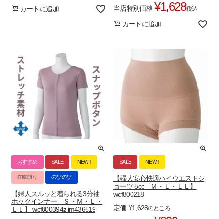
¥
1,628
当店特別価格
カートに追加
税込
カートに追加
おすすめ
SALE
NEW‼
SALE
NEW‼
在庫限り
のびのび
【婦人安心快適ハイウエストシ
ョーツ 5cc Ｍ・Ｌ・ＬＬ】
【婦人スルッと着られる3分袖
wcf800218
ホックインナー Ｓ・Ｍ・Ｌ・
定価
¥
1,628
のところ
ＬＬ】 wcf800394z im436519