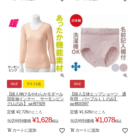
SALE
ラスト1点
SALE
【婦人伸びるやわらかモダール
【婦人立体ヒップショーツ 通
混長袖インナー サーモンピン
年用 パープルＬＬのみ】
クLLのみ】 wcf97929
wcf800397
定価
¥
2,728
定価
¥
1,628
のところ
のところ
¥
1,628
¥
1,078
当店特別価格
当店特別価格
税込
税込
カートに追加
カートに追加