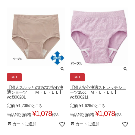
SALE
SALE
【婦人スルッとのびのび安心快
【婦人安心快適ストレッチショ
適ショーツ Ｍ・Ｌ・ＬＬ】
ーツ15cc Ｍ・Ｌ・ＬＬ】
wcf800281
wcf800211
定価
¥
1,738
定価
¥
1,628
のところ
のところ
¥
1,078
¥
1,078
当店特別価格
当店特別価格
税込
税込
カートに追加
カートに追加