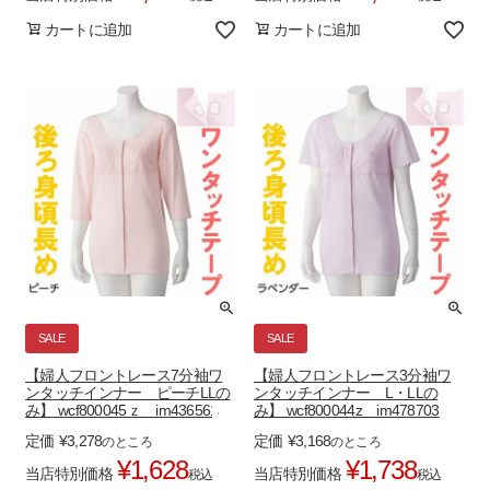
カートに追加
カートに追加
SALE
SALE
【婦人フロントレース7分袖ワ
【婦人フロントレース3分袖ワ
ンタッチインナー ピーチLLの
ンタッチインナー L・LLの
み】 wcf800045ｚ im436561
み】 wcf800044z im478703
定価
¥
3,278
定価
¥
3,168
のところ
のところ
¥
1,628
¥
1,738
当店特別価格
当店特別価格
税込
税込