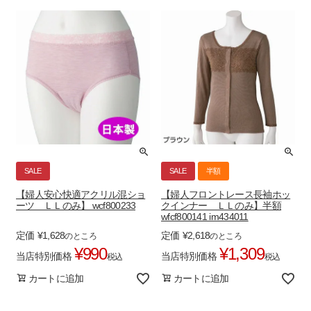
SALE
SALE
半額
【婦人安心快適アクリル混ショ
【婦人フロントレース長袖ホッ
ーツ ＬＬのみ】 wcf800233
クインナー ＬＬのみ】半額
wfcf800141 im434011
定価
¥
1,628
定価
¥
2,618
のところ
のところ
¥
990
¥
1,309
当店特別価格
当店特別価格
税込
税込
カートに追加
カートに追加