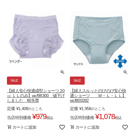
SALE
SALE
【婦人安心快適成型ショーツ 20
【婦人スルッとのびのび安心快
㏄ ＬＬのみ】wcf98300 値下げ
適ショーツ Ｍ・Ｌ・ＬＬ】
しました 軽失禁
wcf800282
定価
¥
1,408
定価
¥
1,958
のところ
のところ
¥
979
¥
1,078
当店特別価格
当店特別価格
税込
税込
カートに追加
カートに追加