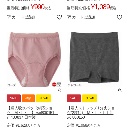
¥
990
¥
1,089
当店特別価格
当店特別価格
税込
税込
カートに追加
カートに追加
SALE
半額
NEW‼
SALE
NEW‼
【婦人吸水パッド対応ショー
【婦人ストレッチ1分丈ショー
ツ M・L・LL】 wcf800151
ツ(2枚組) Ｍ・Ｌ・ＬＬ】
im430837 日本製
wcf800150
定価
¥
1,628
定価
¥
1,958
のところ
のところ