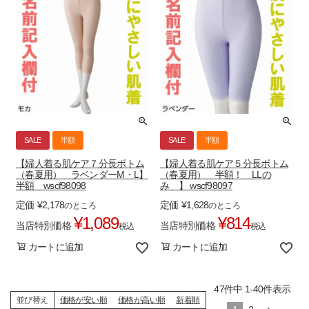
SALE
半額
SALE
半額
【婦人着る肌ケア７分長ボトム
【婦人着る肌ケア５分長ボトム
（春夏用） ラベンダーM・L】
（春夏用） 半額！ LLの
半額 wscf98098
み 】 wscf98097
定価
¥
2,178
定価
¥
1,628
のところ
のところ
¥
1,089
¥
814
当店特別価格
当店特別価格
税込
税込
カートに追加
カートに追加
47
件中
1
-
40
件表示
並び替え
価格が安い順
価格が高い順
新着順