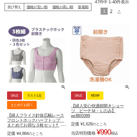
47
件中
1
-
40
件表示
並び替え
価格が安い順
価格が高い順
新着順
1
2
SALE
ラスト1点
SALE
NEW‼
まとめてお得！
【婦人安心快適前開きショー
ツ ピーチＭ・Ｌのみ】
【婦人フライス針抜広幅レース
wcf800399
フロントホックハーフトップ
定価
¥
1,628
のところ
まとめてお得な３枚セット!! 杢
ネイビー３枚セットLのみ】
¥
990
当店特別価格
定価
¥
4,884
税込
のところ
ds8004 取り外し可能カップ付