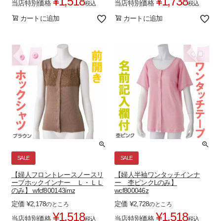
¥
1,518
¥
1,738
当店特別価格
当店特別価格
税込
税込
カートに追加
カートに追加
SALE
SALE
【婦人フロントレースノースリ
【婦人半袖ワンタッチインナ
ーブホックインナー Ｌ・ＬＬ
ー 杢ピンクLのみ】
のみ】 wfcf800143imz
wcf800046z
定価
¥
2,178
定価
¥
2,728
のところ
のところ
¥
1,518
¥
1,518
当店特別価格
当店特別価格
税込
税込