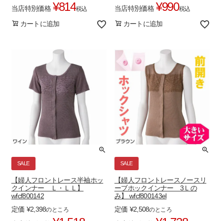
¥
814
¥
990
当店特別価格
当店特別価格
税込
税込
カートに追加
カートに追加
SALE
SALE
【婦人フロントレース半袖ホッ
【婦人フロントレースノースリ
クインナー Ｌ・ＬＬ】
ーブホックインナー 3Ｌの
wfcf800142
み】 wfcf800143el
定価
¥
2,398
定価
¥
2,508
のところ
のところ