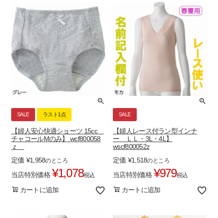
SALE
ラスト1点
SALE
【婦人安心快適ショーツ 15cc
【婦人レース付ラン型インナ
チャコールMのみ】 wcf800058
ー ＬＬ・3L・4L】
ｚ
wscf800052z
定価
¥
1,958
定価
¥
1,518
のところ
のところ
¥
1,078
¥
979
当店特別価格
当店特別価格
税込
税込
カートに追加
カートに追加