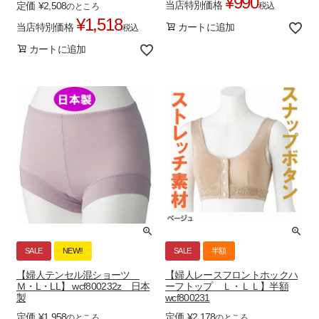
¥
990
当店特別価格
定価
¥
2,508
税込
のところ
¥
1,518
当店特別価格
カートに追加
税込
カートに追加
SALE
NEW‼
SALE
半額
【婦人テンセル混ショーツ
【婦人レースフロントホックハ
Ｍ・L・LL】 wcf800232z 日本
ーフトップ Ｌ・ＬＬ】半額
製
wcf800231
定価
¥
1,958
定価
¥
2,178
のところ
のところ