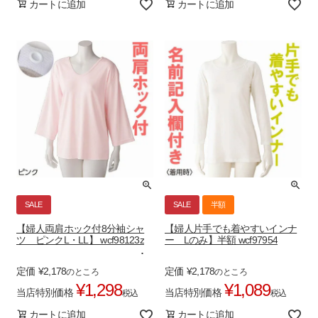
カートに追加
カートに追加
SALE
SALE
半額
【婦人両肩ホック付8分袖シャ
【婦人片手でも着やすいインナ
ツ ピンクL・LL】 wcf98123z
ー Lのみ】半額 wcf97954
定価
¥
2,178
定価
¥
2,178
のところ
のところ
¥
1,298
¥
1,089
当店特別価格
当店特別価格
税込
税込
カートに追加
カートに追加