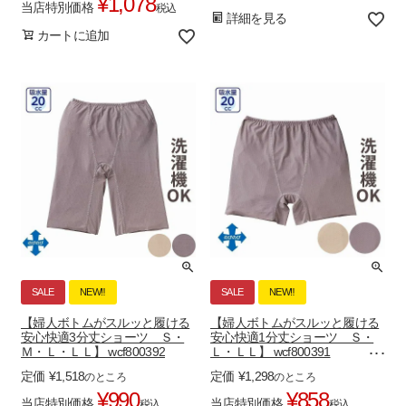
¥
1,078
当店特別価格
税込
詳細を見る
カートに追加
SALE
NEW‼
SALE
NEW‼
【婦人ボトムがスルッと履ける
【婦人ボトムがスルッと履ける
安心快適3分丈ショーツ Ｓ・
安心快適1分丈ショーツ Ｓ・
Ｍ・Ｌ・ＬＬ】 wcf800392
Ｌ・ＬＬ】 wcf800391
im478750
定価
¥
1,518
定価
¥
1,298
のところ
のところ
¥
990
¥
858
当店特別価格
当店特別価格
税込
税込