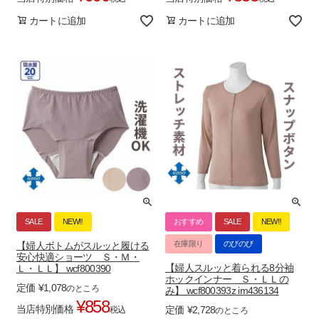
カートに追加
カートに追加
SALE
NEW‼
おすすめ
SALE
NEW‼
在庫限り
のびのび
【婦人ボトムがスルッと履ける
安心快適ショーツ Ｓ・Ｍ・
【婦人スルッと着られる8分袖
Ｌ・ＬＬ】 wcf800390
ホックインナー Ｓ・ＬＬの
定価
¥
1,078
のところ
み】 wcf800393z im436134
¥
858
当店特別価格
定価
¥
2,728
税込
のところ