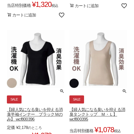
き
¥
1,320
当店特別価格
カートに追加
税込
カートに追加
SALE
SALE
【婦人気になる臭いを抑える消
【婦人気になる臭いを抑える消
臭半袖インナー ブラックＭの
臭タンクトップ Ｍ・Ｌ】
み】 wcf800396
wcf800395
定価
¥
2,178
のところ
¥
1,078
当店特別価格
税込