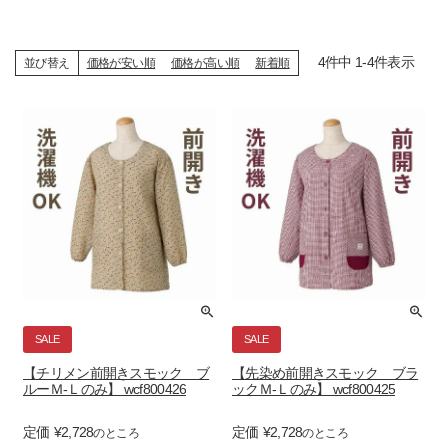
4
件中
1
-
4
件表示
並び替え
価格が安い順
価格が高い順
新着順
SALE
SALE
【チリメン前開きスモック ブ
【先染め前開きスモック ブラ
ルーＭ-Ｌのみ】 wcf800426
ックＭ-Ｌのみ】 wcf800425
定価
¥
2,728
定価
¥
2,728
のところ
のところ