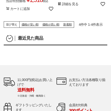
当店特別価格
税込
詳細を見る
カートに追加
4
件中
1
-
4
件表示
並び替え
価格が安い順
価格が高い順
新着順
最近見た商品
11,000円(税込)お買い上
お支払い方法各種取り揃
げで
えております
送料無料
※北海道・沖縄・離島除く
ギフトラッピングいたし
会員8大特典
ます
300ポイント