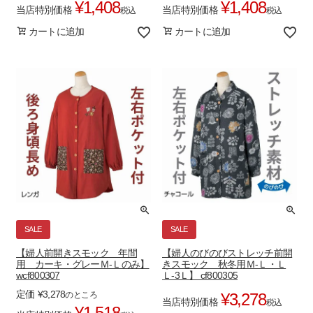
¥
1,408
¥
1,408
当店特別価格
当店特別価格
税込
税込
カートに追加
カートに追加
SALE
SALE
【婦人前開きスモック 年間
【婦人のびのびストレッチ前開
用 カーキ・グレーＭ-Ｌのみ】
きスモック 秋冬用Ｍ-Ｌ・Ｌ
wcf800307
Ｌ-3Ｌ】 cf800305
定価
¥
3,278
のところ
¥
3,278
当店特別価格
税込
¥
1,518