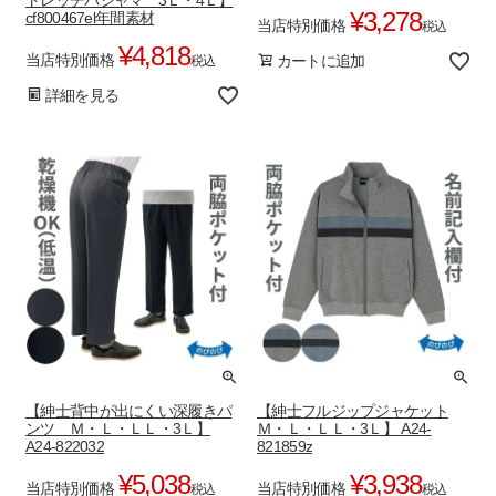
¥
3,278
cf800467el年間素材
当店特別価格
税込
¥
4,818
当店特別価格
カートに追加
税込
詳細を見る
【紳士背中が出にくい深履きパ
【紳士フルジップジャケット
ンツ Ｍ・Ｌ・ＬＬ・3Ｌ】
Ｍ・Ｌ・ＬＬ・3Ｌ】 A24-
A24-822032
821859z
¥
5,038
¥
3,938
当店特別価格
当店特別価格
税込
税込