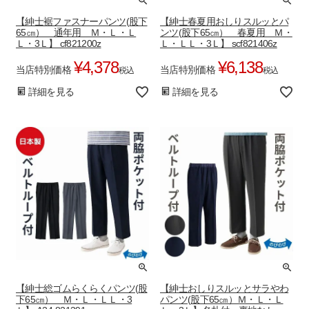
【紳士裾ファスナーパンツ(股下
【紳士春夏用おしりスルッとパ
65㎝） 通年用 Ｍ・Ｌ・Ｌ
ンツ(股下65㎝） 春夏用 Ｍ・
Ｌ・3Ｌ】 cf821200z
Ｌ・ＬＬ・3Ｌ】 scf821406z
¥
4,378
¥
6,138
当店特別価格
当店特別価格
税込
税込
詳細を見る
詳細を見る
【紳士総ゴムらくらくパンツ(股
【紳士おしりスルッとサラやわ
下65㎝） Ｍ・Ｌ・ＬＬ・3
パンツ(股下65㎝）Ｍ・Ｌ・Ｌ