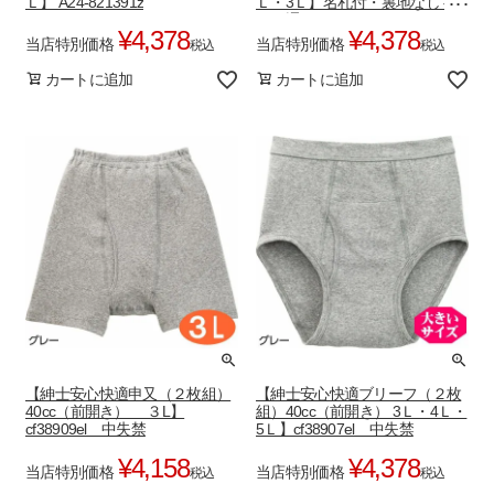
Ｌ】 A24-821391z
Ｌ・3Ｌ】名札付・裏地なし ベ
ルト通しあり A24-821179
¥
4,378
¥
4,378
当店特別価格
当店特別価格
税込
税込
カートに追加
カートに追加
【紳士安心快適申又（２枚組）
【紳士安心快適ブリーフ（２枚
40cc（前開き） ３L】
組）40cc（前開き） 3Ｌ・4Ｌ・
cf38909el 中失禁
5Ｌ】cf38907el 中失禁
¥
4,158
¥
4,378
当店特別価格
当店特別価格
税込
税込