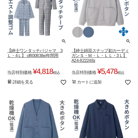
【紳士ワンタッチパジャマ 3
【紳士綿混スナップ釦カーディ
Ｌ・4Ｌ】 cf800838el年間用
ガンＳ・Ｍ・Ｌ・ＬＬ・3Ｌ】
A24-822248z
¥
4,818
¥
5,478
当店特別価格
当店特別価格
税込
税込
詳細を見る
カートに追加