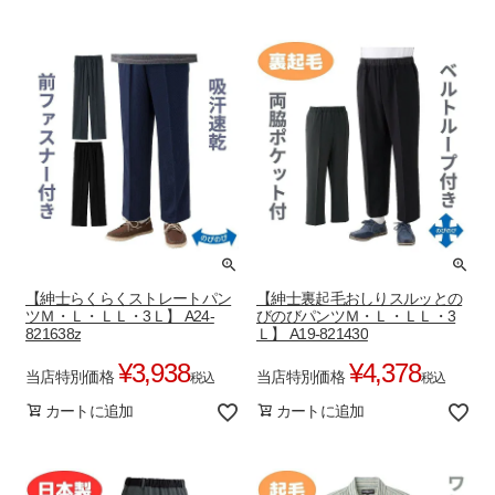
【紳士らくらくストレートパン
【紳士裏起毛おしりスルッとの
ツＭ・Ｌ・ＬＬ・3Ｌ】 A24-
びのびパンツＭ・Ｌ・ＬＬ・3
821638z
Ｌ】 A19-821430
¥
3,938
¥
4,378
当店特別価格
当店特別価格
税込
税込
カートに追加
カートに追加