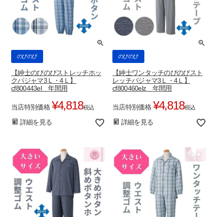
のびのび
のびのび
【紳士のびのびストレッチホッ
【紳士ワンタッチのびのびスト
クパジャマ3Ｌ・4Ｌ】
レッチパジャマ3Ｌ・4Ｌ】
cf800443el 年間用
cf800460elz 年間用
¥
4,818
¥
4,818
当店特別価格
当店特別価格
税込
税込
詳細を見る
詳細を見る