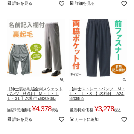
詳細を見る
詳細を見る
【紳士裏起毛脇全開スウェット
【紳士ストレートパンツ Ｍ・
パンツ 秋冬用 Ｍ・Ｌ・Ｌ
Ｌ・ＬＬ・3Ｌ】名札付 A24-
Ｌ・3Ｌ】名札付 cf820938z
820882z
¥
4,378
¥
3,278
当店特別価格
当店特別価格
税込
税込
詳細を見る
カートに追加