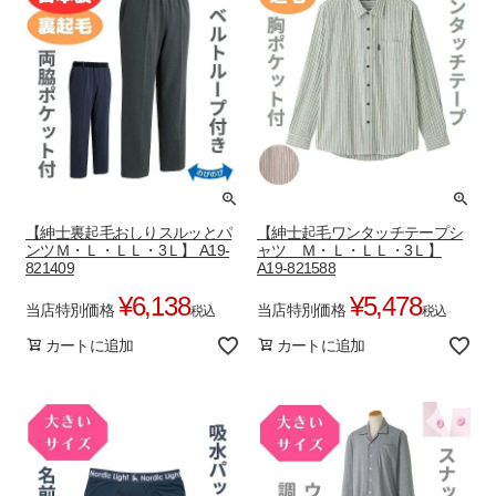
【紳士裏起毛おしりスルッとパ
【紳士起毛ワンタッチテープシ
ンツＭ・Ｌ・ＬＬ・3Ｌ】 A19-
ャツ Ｍ・Ｌ・ＬＬ・3Ｌ】
821409
A19-821588
¥
6,138
¥
5,478
当店特別価格
当店特別価格
税込
税込
カートに追加
カートに追加