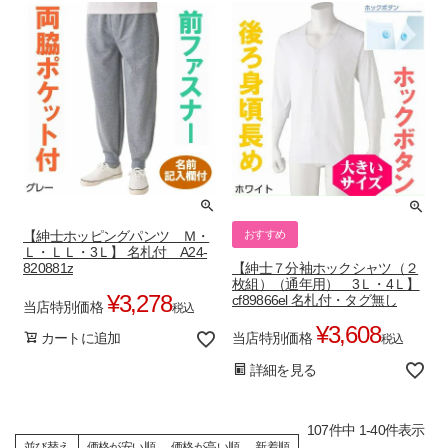
おすすめ
【紳士ホッピングパンツ Ｍ・
Ｌ・ＬＬ・3Ｌ】 名札付 A24-
【紳士７分袖ホックシャツ（２
820881z
枚組）（通年用） 3Ｌ・4Ｌ】
¥
3,278
cf89866el 名札付・タグ無し
当店特別価格
税込
¥
3,608
当店特別価格
カートに追加
税込
詳細を見る
107
件中
1
-
40
件表示
並び替え
価格が安い順
価格が高い順
新着順