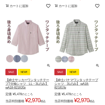
カートに追加
カートに追加
SALE
NEW‼
SALE
NEW‼
【紳士サッカーワンタッチテー
【紳士パナマワンタッチテープ
プ7分袖シャツ LL・3Lのみ】
シャツ 3Lのみ】 wA18-
wA18-821820z
821819z
定価
¥
5,478
定価
¥
5,478
のところ
のところ
¥
2,970
¥
2,970
当店特別価格
当店特別価格
税込
税込