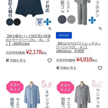
のびのび
【紳士吸水パッド対応安心快適
ボクサーブリーフ3Ｌ・4Ｌ・5
【紳士のびのびストレッチホッ
Ｌ】 cf800513elz
クパジャマ3Ｌ・4Ｌ】
¥
2,178
cf800461el 年間用
当店特別価格
税込
¥
4,818
当店特別価格
詳細を見る
税込
詳細を見る