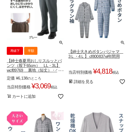
再値下
半額
【紳士大きめボタンパジャマ
3Ｌ・4Ｌ】 cf800837el年間用
【紳士春夏用おしりスルッとパ
ンツ（股下65cm） LL・3L】
¥
4,818
wcf89769 裏地（短丈）・ベル
当店特別価格
税込
トループ付き
定価
¥
6,138
のところ
詳細を見る
¥
3,069
当店特別価格
税込
カートに追加