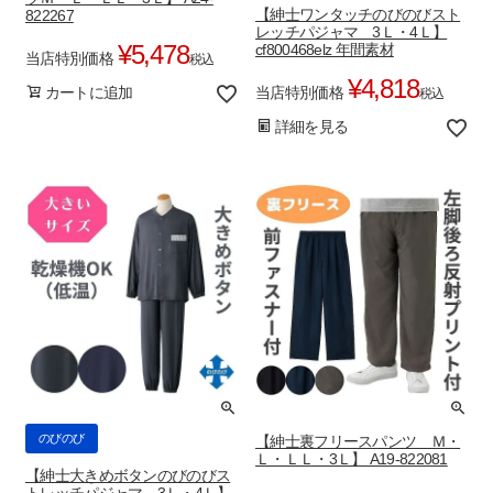
【紳士ワンタッチのびのびスト
822267
レッチパジャマ 3Ｌ・4Ｌ】
¥
5,478
cf800468elz 年間素材
当店特別価格
税込
¥
4,818
当店特別価格
カートに追加
税込
詳細を見る
のびのび
【紳士裏フリースパンツ Ｍ・
Ｌ・ＬＬ・3Ｌ】 A19-822081
【紳士大きめボタンのびのびス
トレッチパジャマ 3Ｌ・4Ｌ】