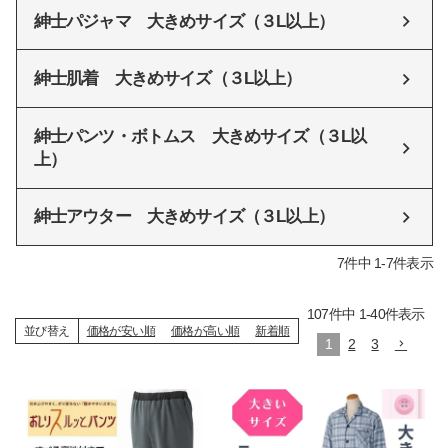
紳士パジャマ 大きめサイズ（３L以上）
紳士肌着 大きめサイズ（３L以上）
紳士パンツ・ボトムス 大きめサイズ（３L以
上）
紳士アウター 大きめサイズ（３L以上）
7
件中
1
-
7
件表示
107
件中
1
-
40
件表示
並び替え
価格が安い順
価格が高い順
新着順
1
2
3