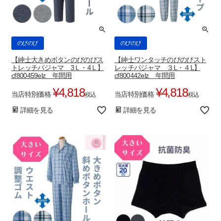
のびのび
のびのび
【紳士大きめボタンのびのびス
【紳士ワンタッチのびのびスト
トレッチパジャマ 3Ｌ・4Ｌ】
レッチパジャマ ３L・４L】
cf800459elz 年間用
cf800442elz 年間用
¥
4,818
¥
4,818
当店特別価格
当店特別価格
税込
税込
詳細を見る
詳細を見る