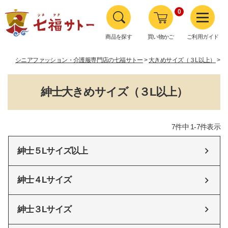
0
商品を探す
買い物かご
ご利用ガイド
シニアファッション・介護服専門店の七福サトー
大きめサイズ（３L以上）
紳
紳士大きめサイズ（３L以上）
7
件中
1
-
7
件表示
紳士５Lサイズ以上
紳士４Lサイズ
紳士３Lサイズ