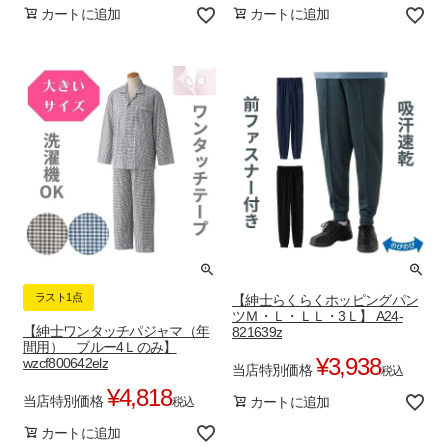
カートに追加
カートに追加
ラスト1点
【紳士らくらくホッピングパン
ツＭ・Ｌ・ＬＬ・3Ｌ】 A24-
【紳士ワンタッチパジャマ（年
821639z
間用） ブルー4Ｌのみ】
¥
3,938
wzcf800642elz
当店特別価格
税込
¥
4,818
当店特別価格
カートに追加
税込
カートに追加