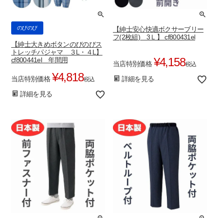
のびのび
【紳士安心快適ボクサーブリー
フ(2枚組) 3Ｌ】 cf800431el
【紳士大きめボタンのびのびス
トレッチパジャマ ３L・４L】
¥
4,158
cf800441el 年間用
当店特別価格
税込
¥
4,818
当店特別価格
詳細を見る
税込
詳細を見る