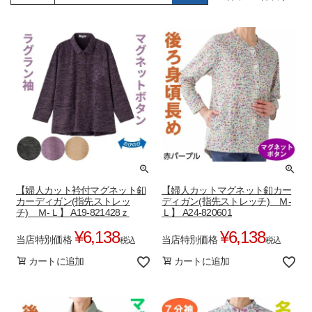
【婦人カット衿付マグネット釦
【婦人カットマグネット釦カー
カーディガン(指先ストレッ
ディガン(指先ストレッチ) Ｍ-
チ) Ｍ-Ｌ】 A19-821428ｚ
Ｌ】 A24-820601
¥
6,138
¥
6,138
当店特別価格
当店特別価格
税込
税込
カートに追加
カートに追加