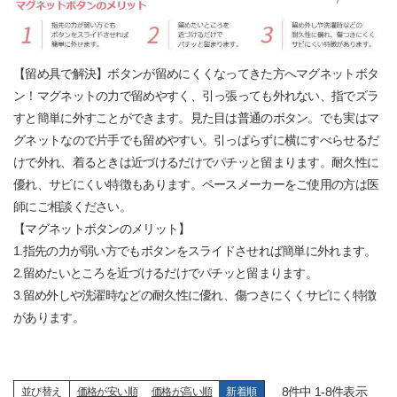
【留め具で解決】ボタンが留めにくくなってきた方へマグネットボタ
ン！マグネットの力で留めやすく、引っ張っても外れない、指でズラ
すと簡単に外すことができます。見た目は普通のボタン。でも実はマ
グネットなので片手でも留めやすい。引っぱらずに横にすべらせるだ
けで外れ、着るときは近づけるだけでパチッと留まります。耐久性に
優れ、サビにくい特徴もあります。ペースメーカーをご使用の方は医
師にご相談ください。
【マグネットボタンのメリット】
1.指先の力が弱い方でもボタンをスライドさせれば簡単に外れます。
2.留めたいところを近づけるだけでパチッと留まります。
3.留め外しや洗濯時などの耐久性に優れ、傷つきにくくサビにく特徴
があります。
8
件中
1
-
8
件表示
並び替え
価格が安い順
価格が高い順
新着順