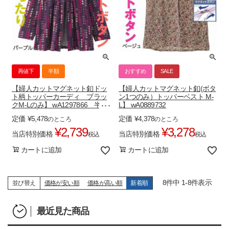
再値下
半額
おすすめ
SALE
【婦人カットマグネット釦ドッ
【婦人カットマグネット釦(ボタ
ト柄トッパーカーディ ブラッ
ン1つのみ）トッパーベスト M-
クM-Lのみ】 wA1297866 半
L】 wA0889732
額！起毛のびのび 名札付き
定価
¥
5,478
定価
¥
4,378
のところ
のところ
¥
2,739
¥
3,278
当店特別価格
当店特別価格
税込
税込
カートに追加
カートに追加
8
件中
1
-
8
件表示
並び替え
価格が安い順
価格が高い順
新着順
最近見た商品