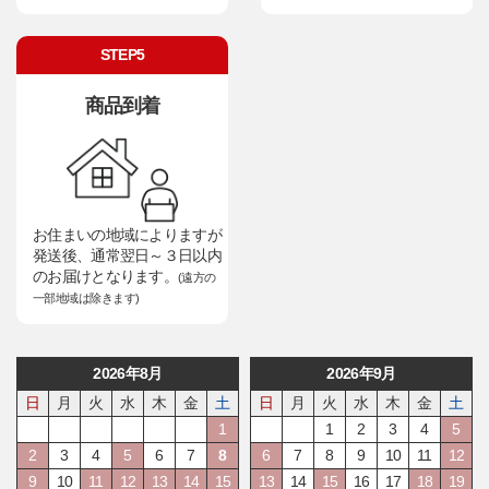
STEP5
商品到着
お住まいの地域によりますが
発送後、通常翌日～３日以内
のお届けとなります。
(遠方の
一部地域は除きます)
2026年8月
2026年9月
日
月
火
水
木
金
土
日
月
火
水
木
金
土
1
1
2
3
4
5
2
3
4
5
6
7
8
6
7
8
9
10
11
12
9
10
11
12
13
14
15
13
14
15
16
17
18
19