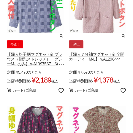
再値下
SALE
【婦人格子柄マグネット釦ブラ
【婦人７分袖マグネット釦全開
ウス（指先ストレッチ） グレ
カーディ M-L】 wA1298444
ーM-Lのみ】 wA1097567 60％
引き
定価
¥
5,478
定価
¥
7,678
のところ
のところ
¥
2,189
¥
4,378
当店特別価格
当店特別価格
税込
税込
カートに追加
カートに追加