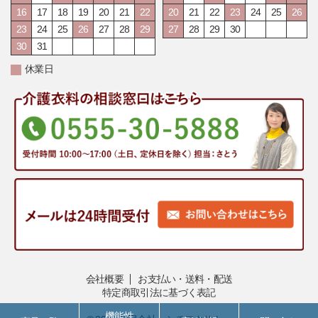
16
17
18
19
20
21
22
20
21
22
23
24
25
26
23
24
25
26
27
28
29
27
28
29
30
30
31
休業日
会社概要
お支払い・送料・配送
特定商取引法に基づく表記
機能性