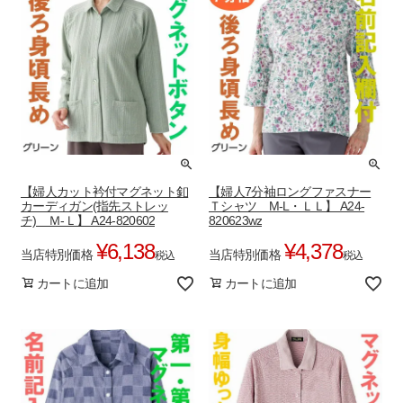
【婦人カット衿付マグネット釦
【婦人7分袖ロングファスナー
カーディガン(指先ストレッ
Ｔシャツ M-L・ＬＬ】 A24-
チ) Ｍ-Ｌ】 A24-820602
820623wz
¥
6,138
¥
4,378
当店特別価格
当店特別価格
税込
税込
カートに追加
カートに追加