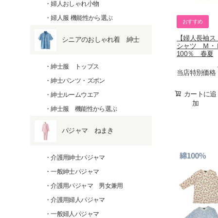
婦人おしゃれ小物
婦人服 機能性から選ぶ
おすすめ
【婦人長袖ス
シニアのおしゃれ着 紳士
シャツ Ｍ・Ｌ】
100％ 春夏
紳士服 トップス
当店特別価格
紳士パンツ・ズボン
カートに追
紳士ルームウエア
加
紳士服 機能性から選ぶ
パジャマ ねまき
介護用紳士パジャマ
一般紳士パジャマ
介護用パジャマ 男女兼用
介護用婦人パジャマ
一般婦人パジャマ