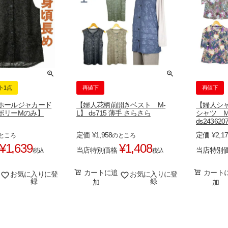
ト1点
再値下
再値下
ホールジャカード
【婦人花柄前開きベスト M-
【婦人シャ
ボリーMのみ】
L】 ds715 薄手 さらさら
シャツ Ｍ
ds243620
定価
¥
1,958
定価
¥
2,1
ところ
のところ
¥
1,639
¥
1,408
当店特別価格
当店特別
税込
税込
カートに追
カート
お気に入りに登
お気に入りに登
録
録
加
加