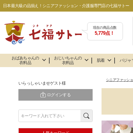
日本最大級の品揃え！シニアファッション・介護服専門店の七福サトー
現在の商品点数
5,779点！
おばあちゃんの
おじいちゃんの
肌着
パジャ
衣料品
衣料品
シニアファッシ
いらっしゃいませゲスト様
ログインする
検索