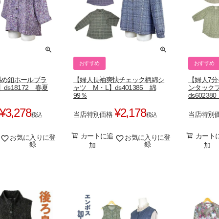
おすすめ
おすすめ
斜め釦ホールブラ
【婦人長袖爽快チェック柄綿シ
【婦人7
ds18172 春夏
ャツ M・L】ds401385 綿
ンタック
99％
ds60238
¥
3,278
¥
2,178
当店特別価格
当店特別
税込
税込
カートに追
カート
お気に入りに登
お気に入りに登
録
録
加
加