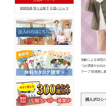
人気キーワード
前開肌着
滑り止靴下
介護パジャマ
加齢による体型
つお洒落やお出か
テープ 前後無し
婦人ポロシ