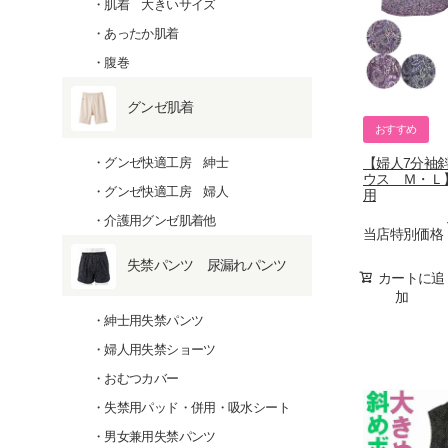
肌着 大きいサイズ
あったか肌着
腹巻
グンゼ肌着
おすすめ
【婦人7分袖
グンゼ快適工房 紳士
ウス Ｍ・Ｌ】
グンゼ快適工房 婦人
用
介護用グンゼ肌着他
当店特別価格
失禁パンツ 尿漏れパンツ
カートに追
加
紳士用失禁パンツ
婦人用失禁ショーツ
おむつカバー
失禁用パッド・併用・吸水シート
男女兼用失禁パンツ