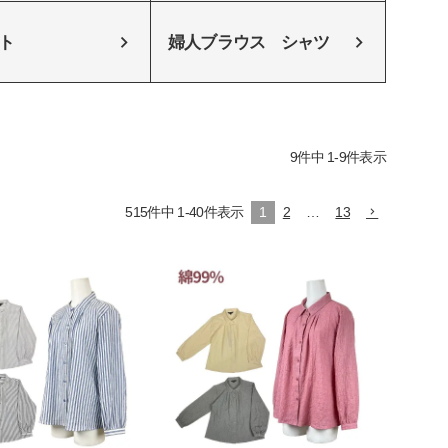
ト
婦人ブラウス シャツ
9
件中
1
-
9
件表示
515
件中
1
-
40
件表示
1
2
…
13