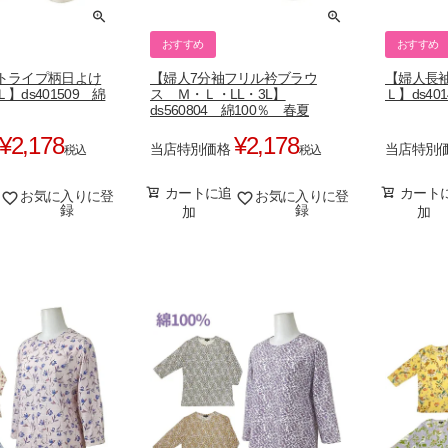
おすすめ
おすすめ
トライプ柄日よけ
【婦人7分袖フリル衿ブラウ
【婦人長
ds401509 綿
ス Ｍ・Ｌ・LL・3L】
Ｌ】ds40
ds560804 綿100％ 春夏
¥
2,178
¥
2,178
当店特別価格
当店特別
税込
税込
カートに追
カート
お気に入りに登
お気に入りに登
録
録
加
加