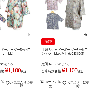
再値下
ドーボーダー5分袖T
【婦人シャドーボーダー5分袖T
-Ｌ・LL】
シャツ LLのみ】 ds2436205
7
78
定価
¥
2,178
のところ
のところ
¥
1,100
¥
1,100
価格
当店特別価格
税込
税込
に追
カートに追
お気に入りに登
お気に入りに登
録
録
加