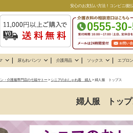
安心のお支払い方法！コンビニ後払い
マ
尿もれパンツ
介護用品
ソックス
エプロ
ョン・介護服専門店の七福サトー
シニアのおしゃれ着 婦人
婦人服 トップス
婦人服 トップ