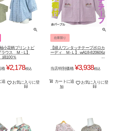
在庫限り
分袖小花柄プリントピ
【婦人ワンタッチテープポロカ
ブラウス M・L】
ーディ Ｍ-Ｌ】 wA18-820606z
0 綿100％
¥
2,178
¥
3,938
価格
当店特別価格
税込
税込
に追
カートに追
お気に入りに登
お気に入りに登
録
録
加