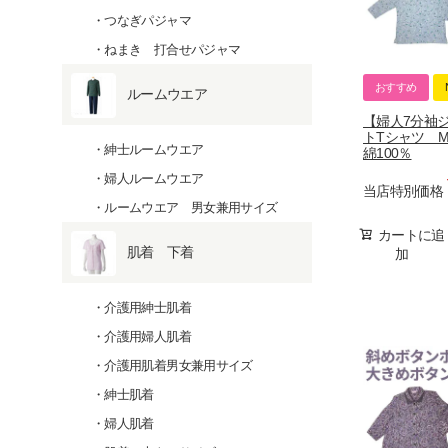
つなぎパジャマ
ねまき 打合せパジャマ
おすすめ
ルームウエア
【婦人7分袖
トTシャツ M-
紳士ルームウエア
綿100％
婦人ルームウエア
当店特別価格
ルームウエア 男女兼用サイズ
カートに追
肌着 下着
加
介護用紳士肌着
介護用婦人肌着
介護用肌着男女兼用サイズ
紳士肌着
婦人肌着