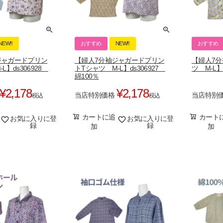
NEW‼
おすすめ
NEW‼
おすすめ
ジャガードプリン
【婦人7分袖ジャガードプリン
【婦人7分
L】ds306928
トTシャツ M-L】ds306927
ツ M-L】
綿100％
¥
2,178
¥
2,178
当店特別価格
当店特別
税込
税込
カートに追
カート
お気に入りに登
お気に入りに登
録
録
加
加