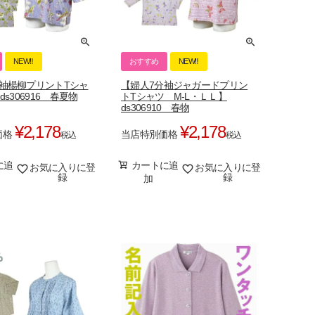
NEW‼
おすすめ
NEW‼
袖楊柳プリントTシャ
【婦人7分袖ジャガードプリン
ds306916 春夏物
トTシャツ M-L・ＬＬ】
ds306910 春物
¥
2,178
¥
2,178
価格
当店特別価格
税込
税込
に追
カートに追
お気に入りに登
お気に入りに登
録
録
加