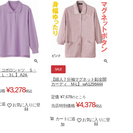
SALE
ノコポロシャツ Ｓ・
Ｌ・3Ｌ】 A24-
【婦人７分袖マグネット釦全開
カーディ M-L】 wA1298444
¥
3,278
価格
税込
定価
¥
7,678
のところ
¥
4,378
に追
お気に入りに登
当店特別価格
税込
録
カートに追
お気に入りに登
録
加