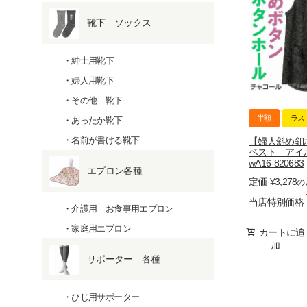
靴下 ソックス
紳士用靴下
婦人用靴下
その他 靴下
半額
ラス
あったか靴下
【婦人斜め釦
名前が書ける靴下
ベスト アイ
wA16-820683
エプロン各種
定価
¥
3,278
の
当店特別価格
介護用 お食事用エプロン
家庭用エプロン
カートに追
加
サポーター 各種
ひじ用サポーター