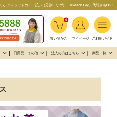
、クレジットカード払い（分割・リボ）、Amazon Pay、代引きもOK！
0
買い物かご
マイページ
ご利用ガイド
ン
日用品・その他
法人の方はこちら
商品一覧
ス