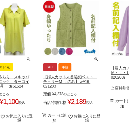
スト1点
SALE
半額
【婦人カ
Ｍ・Ｌ・Ｌ
さらり スキッパ
【婦人カット丸首脇釦ベスト
820268z
ニック ターコイ
チェリーＭ-Ｌのみ】 wA16-
引 ds51524
821283
当店特別
定価
¥
4,378
ところ
のところ
¥
1,100
¥
2,189
カート
当店特別価格
税込
税込
加
カートに追
お気に入りに登
お気に入りに登
録
録
加