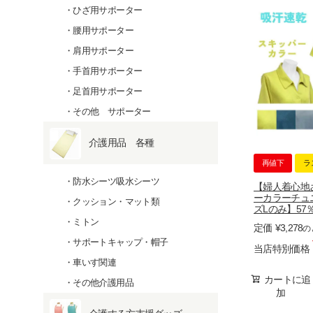
ひざ用サポーター
腰用サポーター
肩用サポーター
手首用サポーター
足首用サポーター
その他 サポーター
介護用品 各種
再値下
ラ
防水シーツ吸水シーツ
【婦人着心地
ーカラーチュ
クッション・マット類
ズLのみ】57％
ミトン
定価
¥
3,278
の
サポートキャップ・帽子
当店特別価格
車いす関連
カートに追
その他介護用品
加