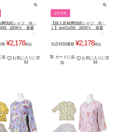
おすすめ
袖爽快綿シャツ Ｍ・
【婦人長袖爽快綿シャツ Ｍ・
1498 綿99％ 春夏
Ｌ】ds401496 綿99％ 春夏
¥
2,178
¥
2,178
価格
当店特別価格
税込
税込
に追
カートに追
お気に入りに登
お気に入りに登
録
録
加