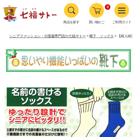
0
商品を探す
買い物かご
ご利用ガイド
シニアファッション・介護服専門店の七福サトー
靴下 ソックス
【婦人綿混名