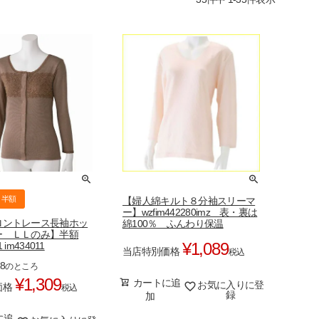
半額
【婦人綿キルト８分袖スリーマ
ー】wzfim442280imz 表・裏は
ロントレース長袖ホッ
綿100％ ふんわり保温
ー ＬＬのみ】半額
¥
1,089
1 im434011
当店特別価格
税込
18
のところ
¥
1,309
カートに追
お気に入りに登
価格
税込
録
加
に追