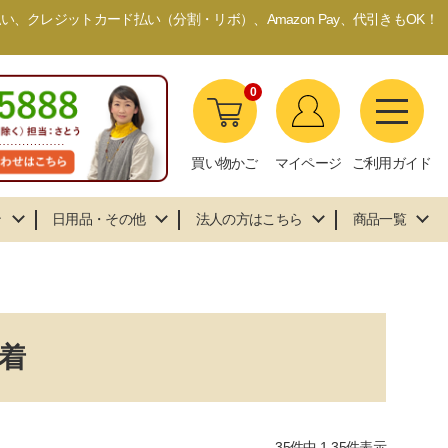
、クレジットカード払い（分割・リボ）、Amazon Pay、代引きもOK！
0
買い物かご
マイページ
ご利用ガイド
ン
日用品・その他
法人の方はこちら
商品一覧
着
35
件中
1
-
35
件表示