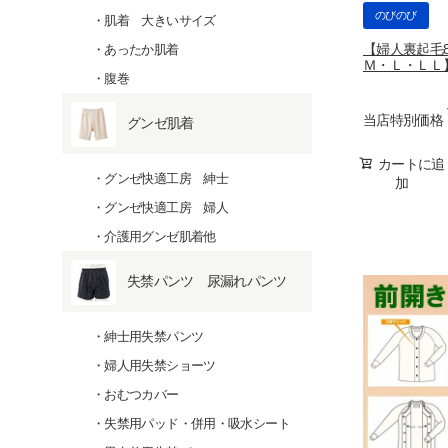
のびのび
肌着 大きいサイズ
【婦人裏起毛
あったか肌着
Ｍ・Ｌ・ＬＬ】 w
腹巻
当店特別価格
グンゼ肌着
カートに追
グンゼ快適工房 紳士
加
グンゼ快適工房 婦人
介護用グンゼ肌着他
失禁パンツ 尿漏れパンツ
紳士用失禁パンツ
婦人用失禁ショーツ
おむつカバー
失禁用パッド・併用・吸水シート