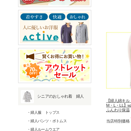
シニアのおしゃれ着 婦人
【婦人綿キ
M・L・LL】wz
ふんわり保温
婦人服 トップス
当店特別価格
婦人パンツ・ボトムス
婦人ルームウエア