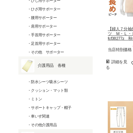
ひじ用サポーター
ひざ用サポーター
腰用サポーター
肩用サポーター
【婦人７分袖
ツ Ｍ・Ｌ
手首用サポーター
fcf38277z 
足首用サポーター
当店特別価格
その他 サポーター
詳細を見
介護用品 各種
る
防水シーツ吸水シーツ
クッション・マット類
ミトン
サポートキャップ・帽子
車いす関連
その他介護用品