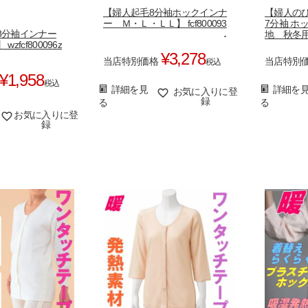
【婦人起毛8分袖ホックインナ
【婦人の
ー Ｍ・Ｌ・ＬＬ】 fcf800093
7分袖 ホ
8分袖インナー
地 秋冬用 
zfcf800096z
kbbm6f k
¥
3,278
当店特別価格
当店特別
税込
¥
1,958
税込
詳細を見
詳細を
お気に入りに登
録
る
る
お気に入りに登
録