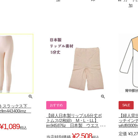
加
おすすめ
SALE
ルトスラックス下
fim443400imz
【婦人日本製リップル5分丈ボ
【婦人背
トムス(2枚組) M・L・LL】
ッチインナ
¥
1,089
im945876z 日本製 ウエスト
wfcf80009
税込
ゴム交換可能 ゆったり深履
定価
¥
3,2
¥
2,508
き のびのび
当店特別価格
税込