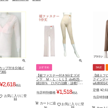
おすすめ
SALE
カップ付８分袖イ
365
【裾ファスナー付き9分丈ズボ
【婦人フ
ン下 Ｍ・Ｌ・ＬＬ】 ds4525
クインナ
¥
2,618
綿100％ ひざの治療・診察用
wfcf80014
税込
に
定価
¥
2,6
¥
1,518
当店特別価格
税込
お気に入りに登
当店特別
録
カートに追
お気に入りに登
録
加
カート