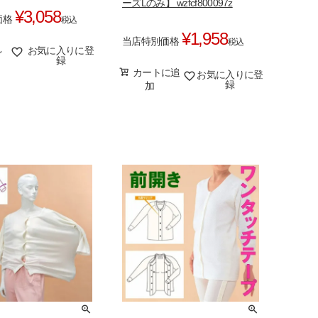
ーズLのみ】 wzfcf800097z
¥
3,058
価格
税込
¥
1,958
当店特別価格
税込
見
お気に入りに登
録
カートに追
お気に入りに登
録
加