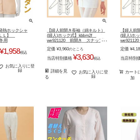
発熱ホックシャ
【婦人前開き長袖（綿キルト）
【婦人前
・ＬＬ】
(婦人)ホック式】kbbm2f
(婦人)ホッ
秋冬用
we921120 前開き スナップボ
we921
タン
タン
定価
¥
3,960
定価
¥
4,1
¥
1,958
のところ
税込
¥
3,630
当店特別価格
当店特別
税込
お気に入りに登
録
詳細を見
お気に入りに登
カート
録
る
加