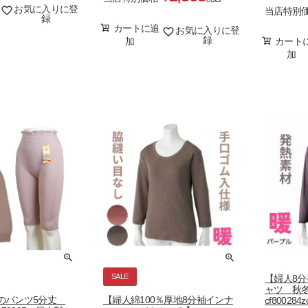
お気に入りに登
当店特別
録
カートに追
お気に入りに登
録
加
カート
加
SALE
【婦人8
ャツ 秋
のパンツ5分丈
【婦人綿100％厚地8分袖インナ
cf800284