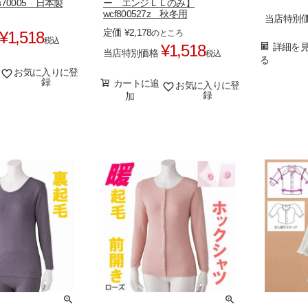
s70005 日本製
ー エンジＬＬのみ】
wcf800527z 秋冬用
当店特別
定価
¥
2,178
¥
1,518
のところ
税込
¥
1,518
詳細を
当店特別価格
税込
る
お気に入りに登
録
カートに追
お気に入りに登
録
加