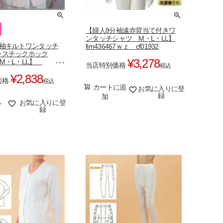
【婦人8分袖遠赤背当て付きワ
ンタッチシャツ M・L・LL】
分袖キルトワンタッチ
fim436467ｗｚ cf01932
ラスチックホック
¥
3,278
M・L・LL】
当店特別価格
税込
9z 前開き
¥
2,838
価格
税込
カートに追
お気に入りに登
録
加
見
お気に入りに登
録