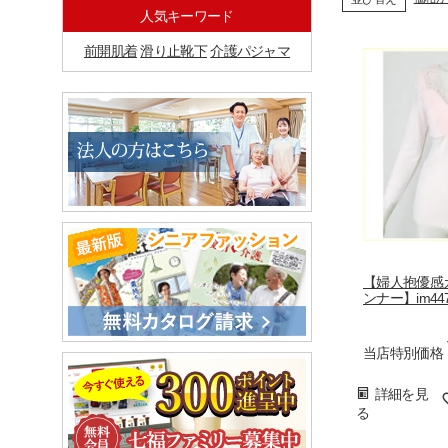
人気キーワード
前開肌着
滑り止靴下
介護パジャマ
【婦人抱優感
ンナー】im447
当店特別価格
詳細を見
る