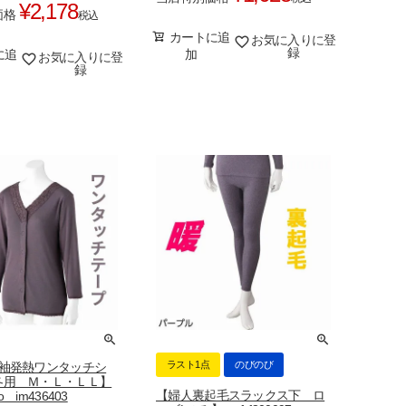
¥
2,178
価格
税込
カートに追
お気に入りに登
録
に追
加
お気に入りに登
録
ラスト1点
のびのび
分袖発熱ワンタッチシ
冬用 Ｍ・Ｌ・ＬＬ】
【婦人裏起毛スラックス下 ロ
zo im436403