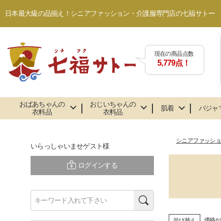
日本最大級の品揃え！シニアファッション・介護服専門店の七福サトー
現在の商品点数
5,779点！
おばあちゃんの
おじいちゃんの
肌着
パジャ
衣料品
衣料品
シニアファッシ
いらっしゃいませゲスト様
ログインする
検索
価格が
並び替え