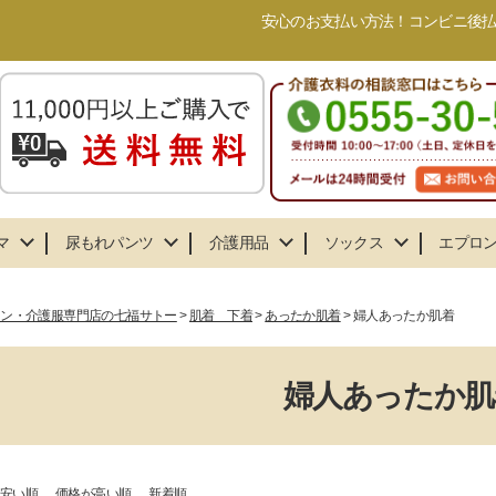
安心のお支払い方法！コンビニ後払い
マ
尿もれパンツ
介護用品
ソックス
エプロ
ョン・介護服専門店の七福サトー
肌着 下着
あったか肌着
婦人あったか肌着
婦人あったか肌
安い順
価格が高い順
新着順