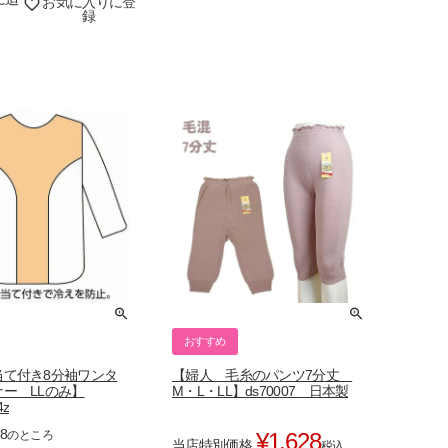
お気に入りに登
録
おすすめ
当て付き8分袖ワンタ
【婦人 毛糸のパンツ7分丈
ー LLのみ】
M・L・LL】ds70007 日本製
4z
78
のところ
¥
1,628
当店特別価格
税込