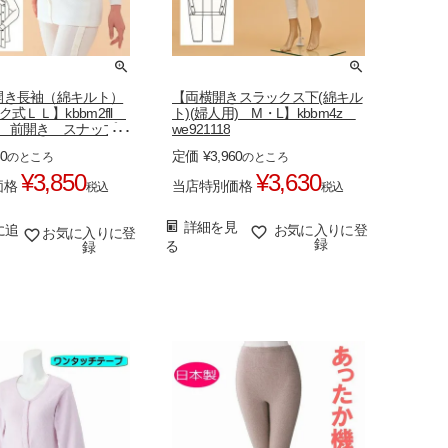
開き長袖（綿キルト）
【両横開きスラックス下(綿キル
ク式ＬＬ】kbbm2fll
ト)(婦人用) M・L】kbbm4z
120 前開き スナップボ
we921118
80
定価
¥
3,960
のところ
のところ
¥
3,850
¥
3,630
価格
当店特別価格
税込
税込
詳細を見
に追
お気に入りに登
お気に入りに登
録
る
録