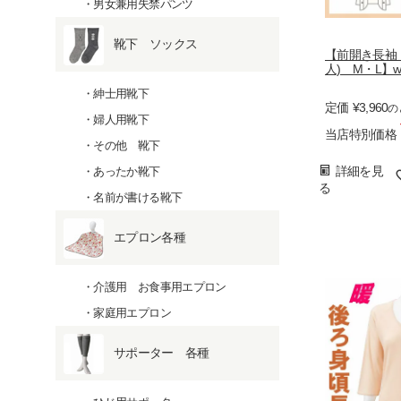
男女兼用失禁パンツ
靴下 ソックス
【前開き長袖
人) M・L】we9
紳士用靴下
定価
¥
3,960
の
婦人用靴下
当店特別価格
その他 靴下
詳細を見
あったか靴下
る
名前が書ける靴下
エプロン各種
介護用 お食事用エプロン
家庭用エプロン
サポーター 各種