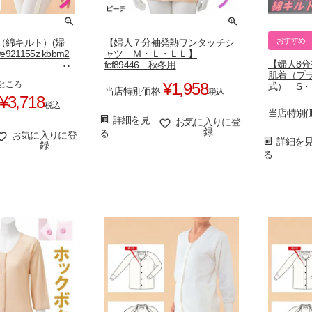
おすすめ
（綿キルト）(婦
【婦人７分袖発熱ワンタッチシ
21155z kbbm2
ャツ Ｍ・Ｌ・ＬＬ】
【婦人8
fcf89446 秋冬用
肌着（プ
ところ
¥
1,958
式） S・
当店特別価格
税込
im47589
¥
3,718
税込
当店特別
詳細を見
お気に入りに登
録
る
お気に入りに登
詳細を
録
る