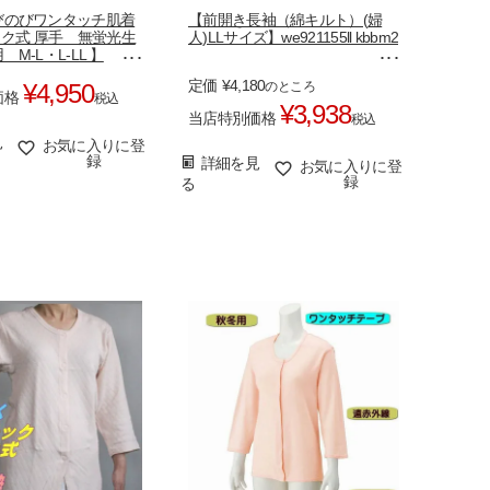
びのびワンタッチ肌着
【前開き長袖（綿キルト）(婦
ック式 厚手 無蛍光生
人)LLサイズ】we921155ll kbbm2
M-L・L-LL 】
m
定価
¥
4,180
¥
4,950
のところ
価格
税込
¥
3,938
当店特別価格
税込
見
お気に入りに登
録
詳細を見
お気に入りに登
録
る